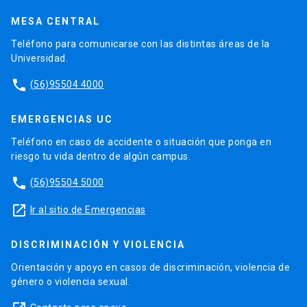
MESA CENTRAL
Teléfono para comunicarse con las distintas áreas de la
Universidad.
phone
(56)95504 4000
EMERGENCIAS UC
Teléfono en caso de accidente o situación que ponga en
riesgo tu vida dentro de algún campus.
phone
(56)95504 5000
launch
Ir al sitio de Emergencias
DISCRIMINACIÓN Y VIOLENCIA
Orientación y apoyo en casos de discriminación, violencia de
género o violencia sexual.