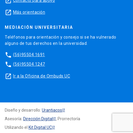
launch
Contacto para apoyo
launch
Más orientación
MEDIACIÓN UNIVERSITARIA
Teléfonos para orientación y consejo si se ha vulnerado
alguno de tus derechos en la universidad.
phone
(56)95504 1691
phone
(56)95504 1247
launch
Ir a la Oficina de Ombuds UC
Diseño y desarrollo:
Urantiacos
Asesoría:
Dirección Digital
, Prorrectoría
Utilizando el
Kit Digital UC