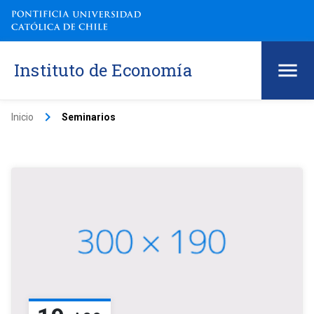
Instituto de Economía
keyboard_arrow_right
Inicio
Seminarios