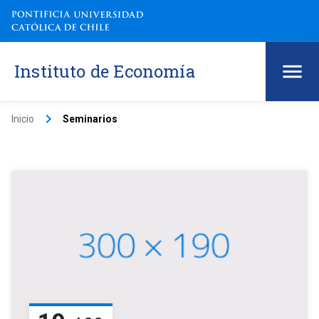
Instituto de Economía
keyboard_arrow_right
Inicio
Seminarios