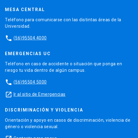
MESA CENTRAL
Teléfono para comunicarse con las distintas áreas de la
Universidad.
phone
(56)95504 4000
EMERGENCIAS UC
Teléfono en caso de accidente o situación que ponga en
riesgo tu vida dentro de algún campus.
phone
(56)95504 5000
launch
Ir al sitio de Emergencias
DISCRIMINACIÓN Y VIOLENCIA
Orientación y apoyo en casos de discriminación, violencia de
género o violencia sexual.