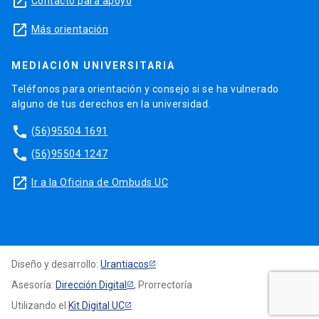
launch
Contacto para apoyo
launch
Más orientación
MEDIACIÓN UNIVERSITARIA
Teléfonos para orientación y consejo si se ha vulnerado
alguno de tus derechos en la universidad.
phone
(56)95504 1691
phone
(56)95504 1247
launch
Ir a la Oficina de Ombuds UC
Diseño y desarrollo:
Urantiacos
Asesoría:
Dirección Digital
, Prorrectoría
Utilizando el
Kit Digital UC