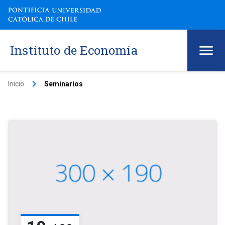
Instituto de Economía
keyboard_arrow_right
Inicio
Seminarios