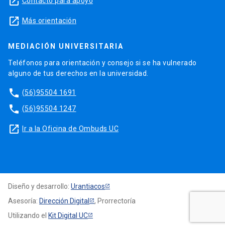
launch
Contacto para apoyo
launch
Más orientación
MEDIACIÓN UNIVERSITARIA
Teléfonos para orientación y consejo si se ha vulnerado
alguno de tus derechos en la universidad.
phone
(56)95504 1691
phone
(56)95504 1247
launch
Ir a la Oficina de Ombuds UC
Diseño y desarrollo:
Urantiacos
Asesoría:
Dirección Digital
, Prorrectoría
Utilizando el
Kit Digital UC