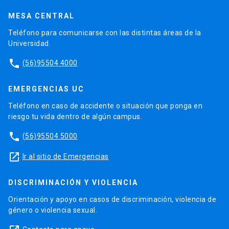
MESA CENTRAL
Teléfono para comunicarse con las distintas áreas de la
Universidad.
phone
(56)95504 4000
EMERGENCIAS UC
Teléfono en caso de accidente o situación que ponga en
riesgo tu vida dentro de algún campus.
phone
(56)95504 5000
launch
Ir al sitio de Emergencias
DISCRIMINACIÓN Y VIOLENCIA
Orientación y apoyo en casos de discriminación, violencia de
género o violencia sexual.