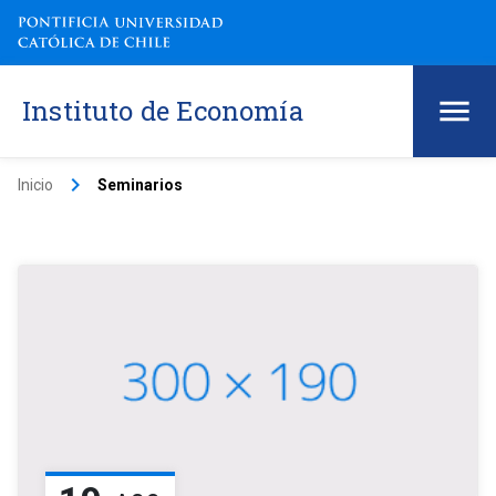
Instituto de Economía
keyboard_arrow_right
Inicio
Seminarios