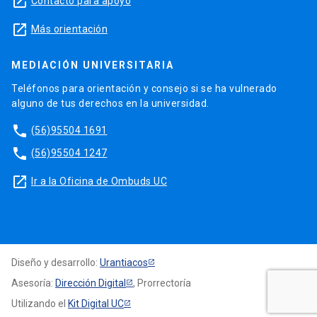
launch
Contacto para apoyo
launch
Más orientación
MEDIACIÓN UNIVERSITARIA
Teléfonos para orientación y consejo si se ha vulnerado
alguno de tus derechos en la universidad.
phone
(56)95504 1691
phone
(56)95504 1247
launch
Ir a la Oficina de Ombuds UC
Diseño y desarrollo:
Urantiacos
Asesoría:
Dirección Digital
, Prorrectoría
Utilizando el
Kit Digital UC