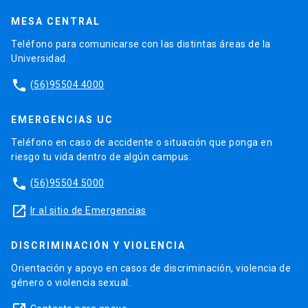
MESA CENTRAL
Teléfono para comunicarse con las distintas áreas de la
Universidad.
phone
(56)95504 4000
EMERGENCIAS UC
Teléfono en caso de accidente o situación que ponga en
riesgo tu vida dentro de algún campus.
phone
(56)95504 5000
launch
Ir al sitio de Emergencias
DISCRIMINACIÓN Y VIOLENCIA
Orientación y apoyo en casos de discriminación, violencia de
género o violencia sexual.