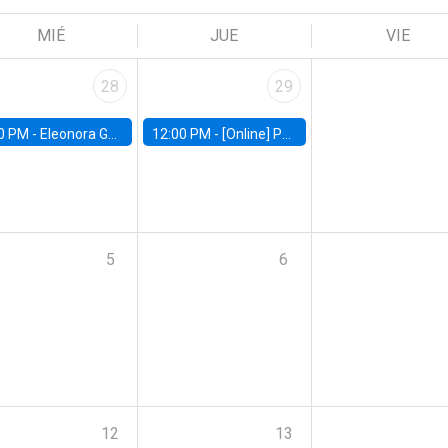
MIÉ
JUE
VIE
28
29
0 PM -
Eleonora Guarnieri, Exeter University
12:00 PM -
[Online] Pablo Slutzky, University of Maryland
5
6
12
13