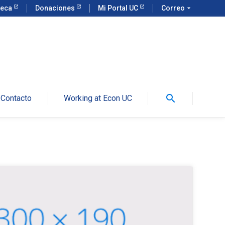
teca
Donaciones
Mi Portal UC
Correo
arrow_drop_down
search
Contacto
Working at Econ UC