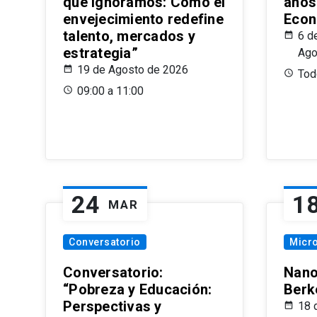
que Ignoramos: Cómo el
años
envejecimiento redefine
Econ
talento, mercados y
6 d
estrategia”
Ago
19 de Agosto de 2026
Todo
09:00 a 11:00
24
1
MAR
Conversatorio
Micr
Conversatorio:
Nano
“Pobreza y Educación:
Berk
Perspectivas y
18 