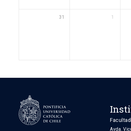
31
1
Inst
Facultad
Avda. Vic