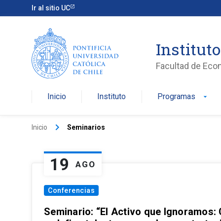
Ir al sitio UC
Institut
Facultad de Eco
Inicio
Instituto
Programas
arrow_drop_down
keyboard_arrow_right
Inicio
Seminarios
19
AGO
Conferencias
Seminario: “El Activo que Ignoramos: