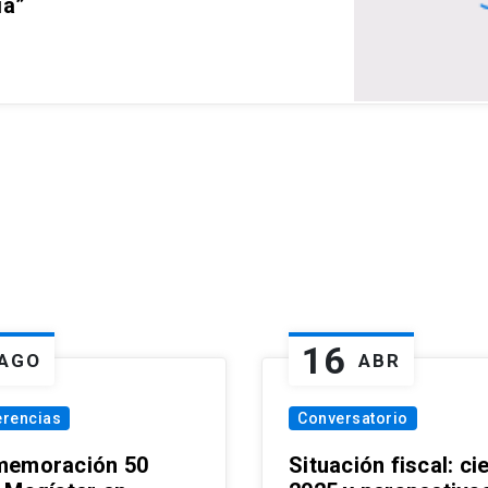
ia”
16
AGO
ABR
erencias
Conversatorio
emoración 50
Situación fiscal: ci