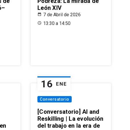
s de
Pobreza: La mirada de
6–
León XIV
7 de Abril de 2026
13:30 a 14:50
16
ENE
Conversatorio
[Conversatorio] AI and
Reskilling | La evolución
 en
del trabajo en la era de