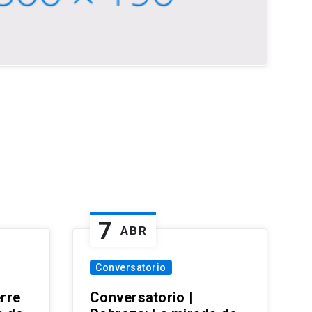
7
ABR
Conversatorio
erre
Conversatorio |