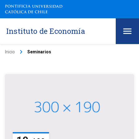
Instituto de Economía
keyboard_arrow_right
Inicio
Seminarios