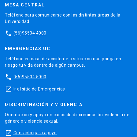
MESA CENTRAL
Teléfono para comunicarse con las distintas áreas de la
Universidad.
phone
(56)95504 4000
EMERGENCIAS UC
Teléfono en caso de accidente o situación que ponga en
riesgo tu vida dentro de algún campus.
phone
(56)95504 5000
launch
Ir al sitio de Emergencias
DISCRIMINACIÓN Y VIOLENCIA
Orientación y apoyo en casos de discriminación, violencia de
género o violencia sexual.
launch
Contacto para apoyo