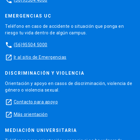
phone
EMERGENCIAS UC
Teléfono en caso de accidente o situación que ponga en
riesgo tu vida dentro de algún campus.
phone
(56)95504 5000
launch
Ir al sitio de Emergencias
DISCRIMINACIÓN Y VIOLENCIA
Orientación y apoyo en casos de discriminación, violencia de
género o violencia sexual.
launch
Contacto para apoyo
launch
Más orientación
MEDIACIÓN UNIVERSITARIA