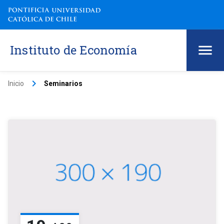
Instituto de Economía
keyboard_arrow_right
Inicio
Seminarios