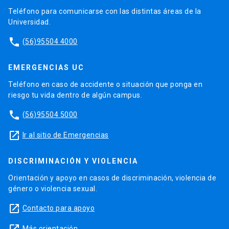
Teléfono para comunicarse con las distintas áreas de la
Universidad.
phone
(56)95504 4000
EMERGENCIAS UC
Teléfono en caso de accidente o situación que ponga en
riesgo tu vida dentro de algún campus.
phone
(56)95504 5000
launch
Ir al sitio de Emergencias
DISCRIMINACIÓN Y VIOLENCIA
Orientación y apoyo en casos de discriminación, violencia de
género o violencia sexual.
launch
Contacto para apoyo
Más orientación