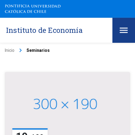
Instituto de Economía
keyboard_arrow_right
Inicio
Seminarios