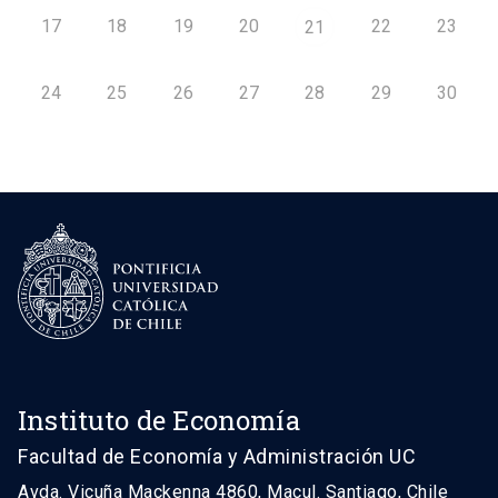
17
18
19
20
22
23
21
24
25
26
27
28
29
30
Instituto de Economía
Facultad de Economía y Administración UC
Avda. Vicuña Mackenna 4860, Macul. Santiago, Chile