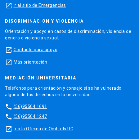
launch
Ir al sitio de Emergencias
DISCRIMINACIÓN Y VIOLENCIA
Orientación y apoyo en casos de discriminación, violencia de
género o violencia sexual.
launch
Contacto para apoyo
launch
Más orientación
MEDIACIÓN UNIVERSITARIA
Teléfonos para orientación y consejo si se ha vulnerado
alguno de tus derechos en la universidad.
phone
(56)95504 1691
phone
(56)95504 1247
launch
Ir a la Oficina de Ombuds UC