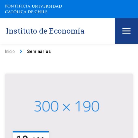
Instituto de Economía
keyboard_arrow_right
Inicio
Seminarios