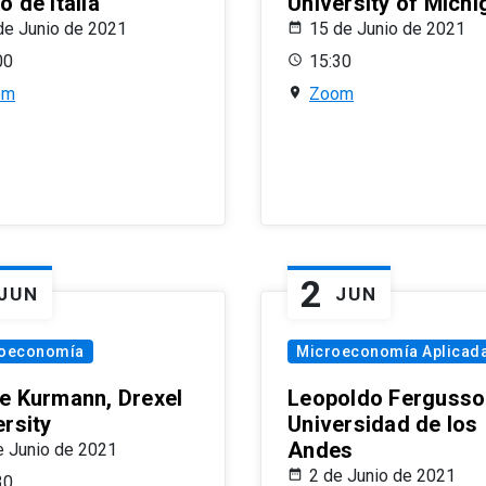
 de Italia
University of Michi
de Junio de 2021
15 de Junio de 2021
00
15:30
om
Zoom
2
JUN
JUN
oeconomía
Microeconomía Aplicad
e Kurmann, Drexel
Leopoldo Fergusso
ersity
Universidad de los
Andes
e Junio de 2021
2 de Junio de 2021
30