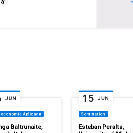
ia”
6
15
JUN
JUN
oeconomía Aplicada
Seminarios
nga Baltrunaite,
Esteban Peralta,