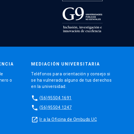
ENCIA
MEDIACIÓN UNIVERSITARIA
de
Teléfonos para orientación y consejo si
énero o
se ha vulnerado alguno de tus derechos
en la universidad.
phone
(56)95504 1691
phone
(56)95504 1247
launch
Ir a la Oficina de Ombuds UC