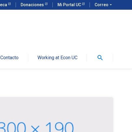
teca
Donaciones
Mi Portal UC
Correo
arrow_drop_down
search
Contacto
Working at Econ UC