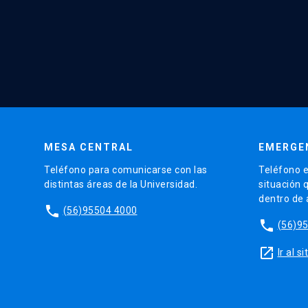
MESA CENTRAL
EMERGE
Teléfono para comunicarse con las
Teléfono e
distintas áreas de la Universidad.
situación 
dentro de
phone
(56)95504 4000
phone
(56)9
launch
Ir al 