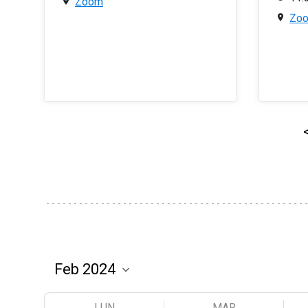
Zoom
Zo
LUN
MAR