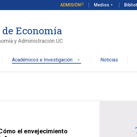
ADMISIÓN
Medios
arrow_drop_down
Biblio
o de Economía
nomía y Administración UC
Académicos e Investigación
Noticias
arrow_drop_down
 Cómo el envejecimiento