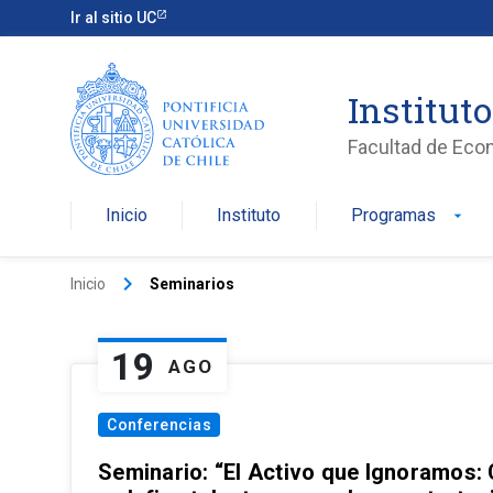
Ir al sitio UC
Institut
Facultad de Eco
Inicio
Instituto
Programas
arrow_drop_down
keyboard_arrow_right
Inicio
Seminarios
19
AGO
Conferencias
Seminario: “El Activo que Ignoramos: