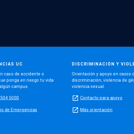
NCIAS UC
DISCRIMINACIÓN Y VIOL
n caso de accidente o
Orientación y apoyo en casos 
que ponga en riesgo tu vida
discriminación, violencia de g
 algún campus.
violencia sexual.
launch
5504 5000
Contacto para apoyo
launch
sitio de Emergencias
Más orientación