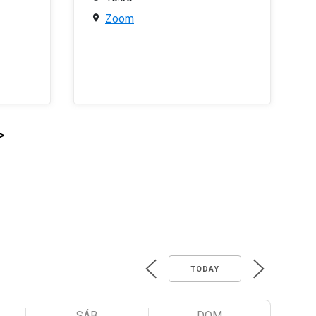
Zoom
>
TODAY
SÁB
DOM