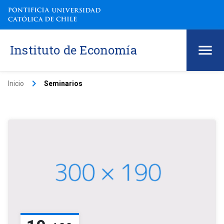
Instituto de Economía
keyboard_arrow_right
Inicio
Seminarios