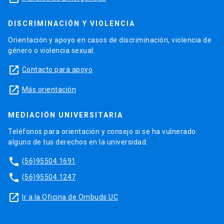
DISCRIMINACIÓN Y VIOLENCIA
Orientación y apoyo en casos de discriminación, violencia de
género o violencia sexual.
launch
Contacto para apoyo
launch
Más orientación
MEDIACIÓN UNIVERSITARIA
Teléfonos para orientación y consejo si se ha vulnerado
alguno de tus derechos en la universidad.
phone
(56)95504 1691
phone
(56)95504 1247
launch
Ir a la Oficina de Ombuds UC