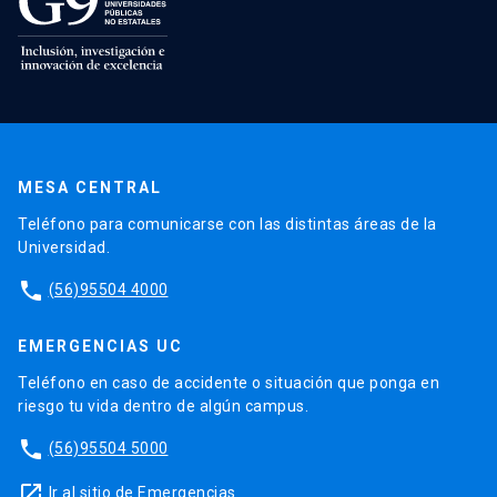
MESA CENTRAL
Teléfono para comunicarse con las distintas áreas de la
Universidad.
phone
(56)95504 4000
EMERGENCIAS UC
Teléfono en caso de accidente o situación que ponga en
riesgo tu vida dentro de algún campus.
phone
(56)95504 5000
launch
Ir al sitio de Emergencias