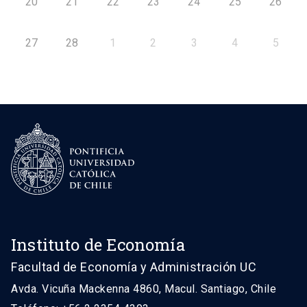
20
21
22
23
24
25
26
27
28
1
2
3
4
5
Instituto de Economía
Facultad de Economía y Administración UC
Avda. Vicuña Mackenna 4860, Macul. Santiago, Chile