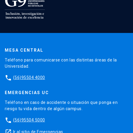
MESA CENTRAL
Teléfono para comunicarse con las distintas áreas de la
Universidad.
phone
(56)95504 4000
EMERGENCIAS UC
Teléfono en caso de accidente o situación que ponga en
riesgo tu vida dentro de algún campus.
phone
(56)95504 5000
launch
Ir al sitio de Emergencias