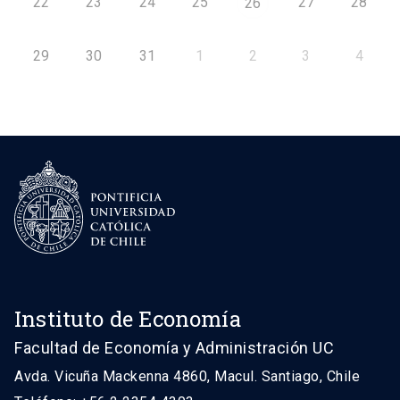
22
23
24
25
27
28
26
29
30
31
1
2
3
4
Instituto de Economía
Facultad de Economía y Administración UC
Avda. Vicuña Mackenna 4860, Macul. Santiago, Chile