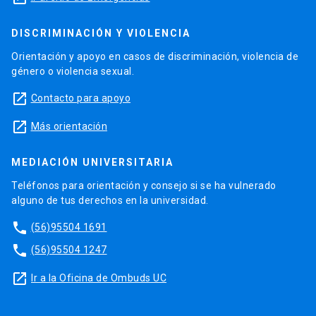
DISCRIMINACIÓN Y VIOLENCIA
Orientación y apoyo en casos de discriminación, violencia de
género o violencia sexual.
launch
Contacto para apoyo
launch
Más orientación
MEDIACIÓN UNIVERSITARIA
Teléfonos para orientación y consejo si se ha vulnerado
alguno de tus derechos en la universidad.
phone
(56)95504 1691
phone
(56)95504 1247
launch
Ir a la Oficina de Ombuds UC