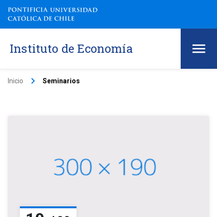
Instituto de Economía
keyboard_arrow_right
Inicio
Seminarios