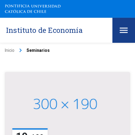
Instituto de Economía
keyboard_arrow_right
Inicio
Seminarios