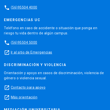
phone
(56)95504 4000
EMERGENCIAS UC
Teléfono en caso de accidente o situación que ponga en
riesgo tu vida dentro de algún campus.
phone
(56)95504 5000
launch
Ir al sitio de Emergencias
DISCRIMINACIÓN Y VIOLENCIA
Orientación y apoyo en casos de discriminación, violencia de
género o violencia sexual.
launch
Contacto para apoyo
launch
Más orientación
MEDIACIÓN UNIVERSITARIA