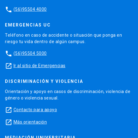
phone
(56)95504 4000
EMERGENCIAS UC
Teléfono en caso de accidente o situación que ponga en
riesgo tu vida dentro de algún campus.
phone
(56)95504 5000
launch
Ir al sitio de Emergencias
DISCRIMINACIÓN Y VIOLENCIA
Orientación y apoyo en casos de discriminación, violencia de
género o violencia sexual.
launch
Contacto para apoyo
launch
Más orientación
MEDIACIÓN UNIVERSITARIA