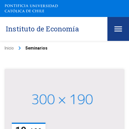
Instituto de Economía
keyboard_arrow_right
Inicio
Seminarios