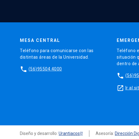
MESA CENTRAL
EMERGE
Teléfono para comunicarse con las
Teléfono e
distintas áreas de la Universidad.
situación 
dentro de
phone
(56)95504 4000
phone
(56)9
launch
Ir al 
Diseño y desarrollo:
Urantiacos
Asesoría:
Dirección Dig