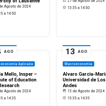
ersity of Lausanne
27 de Agosto de 2024
de Agosto de 2024
13:35 a 14:50
35 a 14:50
4
13
AGO
AGO
oeconomía Aplicada
Macroeconomía
a Mello, Insper –
Alvaro Garcia-Mari
tute of Education
Universidad de Los
Research
Andes
de Agosto de 2024
13 de Agosto de 2024
35 a 14:35
13:35 a 14:35