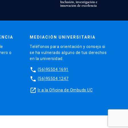
ENCIA
MEDIACIÓN UNIVERSITARIA
de
Teléfonos para orientación y consejo si
énero o
se ha vulnerado alguno de tus derechos
en la universidad.
phone
(56)95504 1691
phone
(56)95504 1247
launch
Ir a la Oficina de Ombuds UC