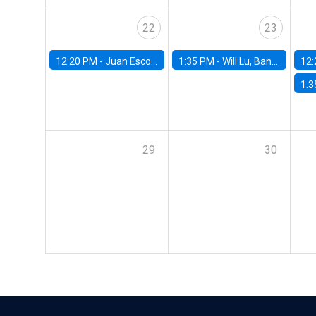
22
23
12:20 PM -
Juan Escobar, Universidad de Chile
1:35 PM -
Will Lu, Banco Central de Chile
12:
1:3
29
30