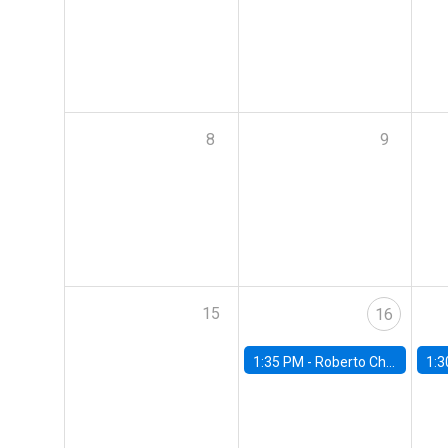
8
9
15
16
1:35 PM -
Roberto Chang, Rutgers University
1:3