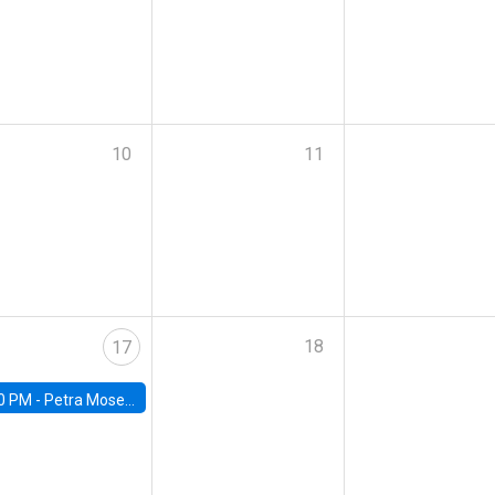
10
11
18
17
0 PM -
Petra Moser, NYU Stern