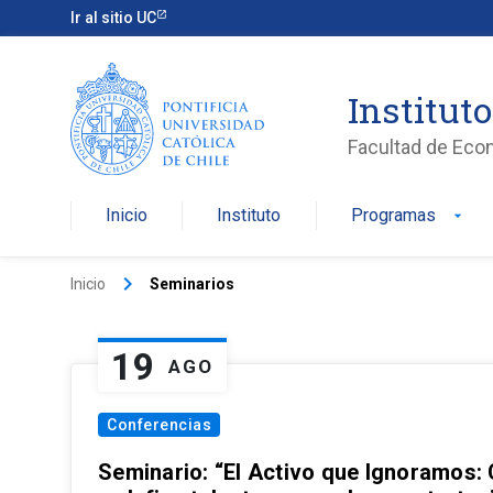
Ir al sitio UC
Institut
Facultad de Eco
Inicio
Instituto
Programas
arrow_drop_down
keyboard_arrow_right
Inicio
Seminarios
19
AGO
Conferencias
Seminario: “El Activo que Ignoramos: