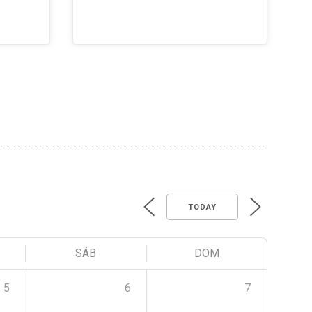
TODAY
SÁB
DOM
5
6
7