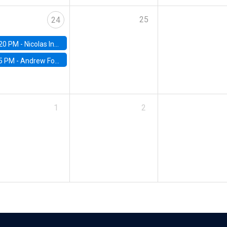
25
24
20 PM -
Nicolas Inostroza, Rotman School of Management, University of Toronto
5 PM -
Andrew Foster, Brown University
1
2