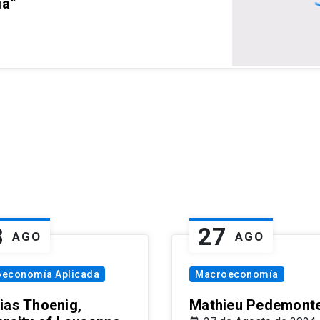
ia”
8
27
AGO
AGO
oeconomía Aplicada
Macroeconomía
ias Thoenig,
Mathieu Pedemonte