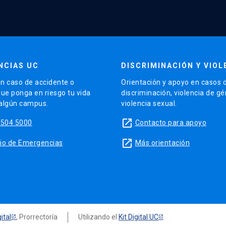
NCIAS UC
DISCRIMINACIÓN Y VIOL
n caso de accidente o
Orientación y apoyo en casos 
que ponga en riesgo tu vida
discriminación, violencia de g
 algún campus.
violencia sexual.
launch
5504 5000
Contacto para apoyo
launch
sitio de Emergencias
Más orientación
ital
, Prorrectoría
Utilizando el
Kit Digital UC