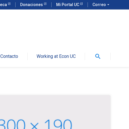
teca
Donaciones
Mi Portal UC
Correo
arrow_drop_down
search
Contacto
Working at Econ UC