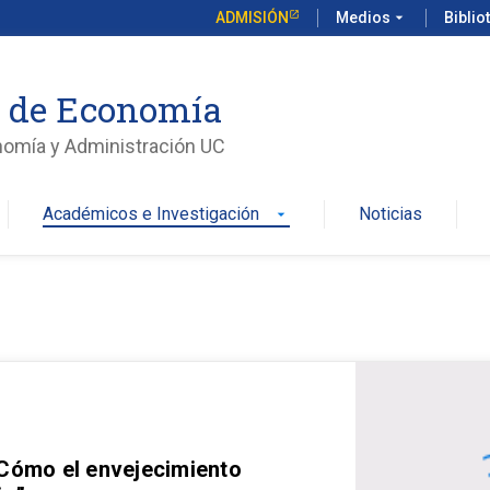
ADMISIÓN
Medios
arrow_drop_down
Biblio
o de Economía
nomía y Administración UC
Académicos e Investigación
Noticias
arrow_drop_down
 Cómo el envejecimiento