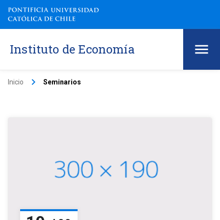
Instituto de Economía
keyboard_arrow_right
Inicio
Seminarios