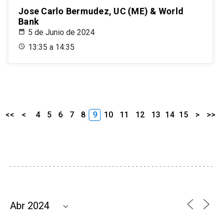
Jose Carlo Bermudez, UC (ME) & World
Bank
5 de Junio de 2024
13:35 a 14:35
<<
<
4
5
6
7
8
9
10
11
12
13
14
15
>
>>