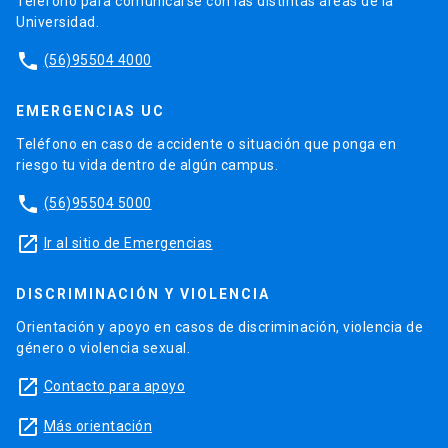
Teléfono para comunicarse con las distintas áreas de la
Universidad.
phone
(56)95504 4000
EMERGENCIAS UC
Teléfono en caso de accidente o situación que ponga en
riesgo tu vida dentro de algún campus.
phone
(56)95504 5000
launch
Ir al sitio de Emergencias
DISCRIMINACIÓN Y VIOLENCIA
Orientación y apoyo en casos de discriminación, violencia de
género o violencia sexual.
launch
Contacto para apoyo
launch
Más orientación