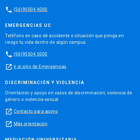
phone
(56)95504 4000
EMERGENCIAS UC
Teléfono en caso de accidente o situación que ponga en
riesgo tu vida dentro de algún campus.
phone
(56)95504 5000
launch
Ir al sitio de Emergencias
DISCRIMINACIÓN Y VIOLENCIA
Orientación y apoyo en casos de discriminación, violencia de
género o violencia sexual.
launch
Contacto para apoyo
launch
Más orientación
MEDIACIÓN UNIVERSITARIA