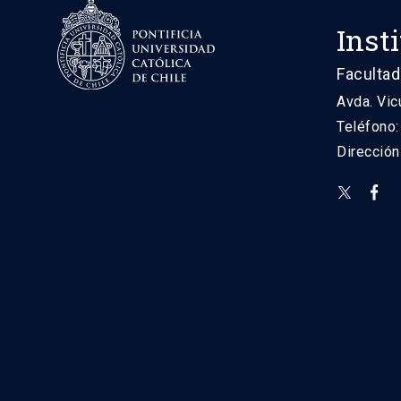
Inst
Facultad
Avda. Vic
Teléfono
Direcció