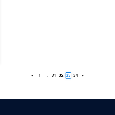
Paginación
«
1
…
31
32
33
34
»
de
entradas