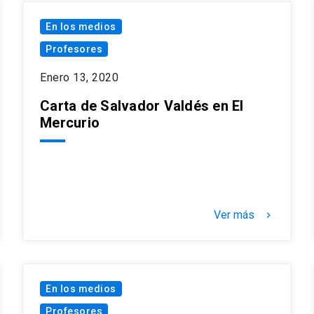
En los medios
Profesores
Enero 13, 2020
Carta de Salvador Valdés en El
Mercurio
Ver más
keyboard_arrow_right
En los medios
Profesores