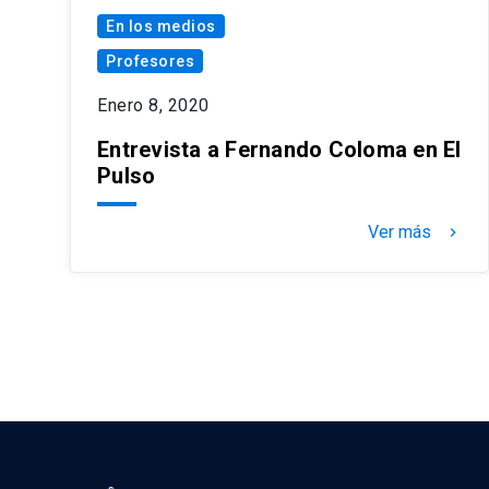
En los medios
Profesores
Enero 8, 2020
Entrevista a Fernando Coloma en El
Pulso
Ver más
keyboard_arrow_right