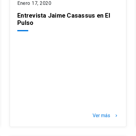
Enero 17, 2020
Entrevista Jaime Casassus en El
Pulso
Ver más
keyboard_arrow_right