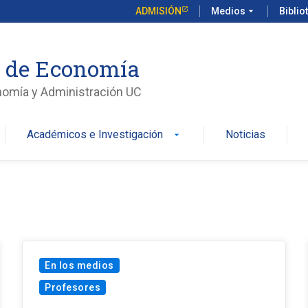
ADMISIÓN
Medios
arrow_drop_down
Biblio
o de Economía
nomía y Administración UC
Académicos e Investigación
Noticias
arrow_drop_down
En los medios
Profesores