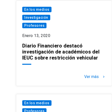
En los medios
Investigación
Profesores
Enero 13, 2020
Diario Financiero destacó
investigación de académicos del
IEUC sobre restricción vehicular
Ver más
keyboard_arrow_right
En los medios
Profesores