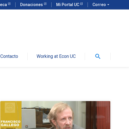
teca
Donaciones
Mi Portal UC
Correo
arrow_drop_down
search
Contacto
Working at Econ UC