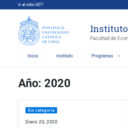
Ir al sitio UC
Institut
Facultad de Eco
Inicio
Instituto
Programas
arrow_drop_down
Año: 2020
Sin categoría
Enero 20, 2020