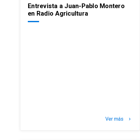
Entrevista a Juan-Pablo Montero
en Radio Agricultura
Ver más
keyboard_arrow_right