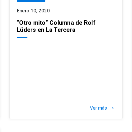
Enero 10, 2020
“Otro mito” Columna de Rolf
Lüders en La Tercera
Ver más
keyboard_arrow_right