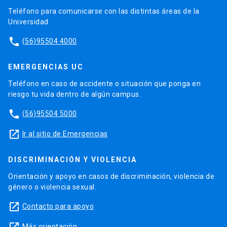
Teléfono para comunicarse con las distintas áreas de la
Universidad.
phone
(56)95504 4000
EMERGENCIAS UC
Teléfono en caso de accidente o situación que ponga en
riesgo tu vida dentro de algún campus.
phone
(56)95504 5000
launch
Ir al sitio de Emergencias
DISCRIMINACIÓN Y VIOLENCIA
Orientación y apoyo en casos de discriminación, violencia de
género o violencia sexual.
launch
Contacto para apoyo
Más orientación