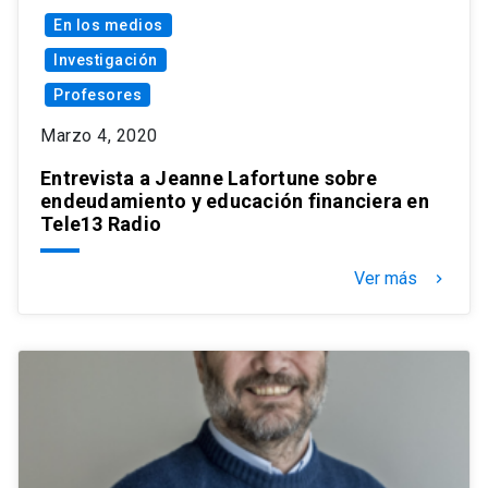
En los medios
Investigación
Profesores
Marzo 4, 2020
Entrevista a Jeanne Lafortune sobre
endeudamiento y educación financiera en
Tele13 Radio
Ver más
keyboard_arrow_right