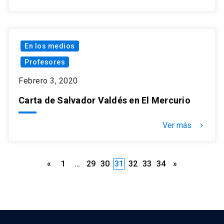
En los medios
Profesores
Febrero 3, 2020
Carta de Salvador Valdés en El Mercurio
Ver más
keyboard_arrow_right
Paginación
«
1
…
29
30
31
32
33
34
»
de
entradas