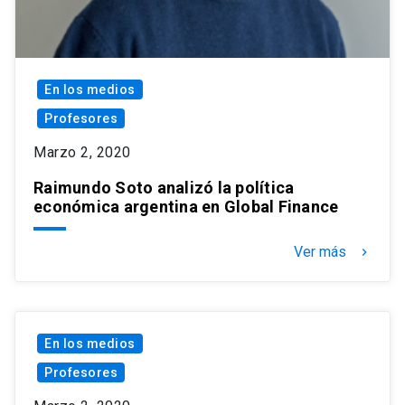
En los medios
Profesores
Marzo 2, 2020
Raimundo Soto analizó la política
económica argentina en Global Finance
Ver más
keyboard_arrow_right
En los medios
Profesores