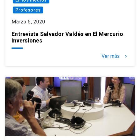
En los medios
Profesores
Marzo 5, 2020
Entrevista Salvador Valdés en El Mercurio
Inversiones
Ver más
keyboard_arrow_right