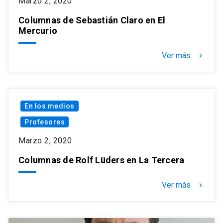
Marzo 2, 2020
Columnas de Sebastián Claro en El
Mercurio
Ver más
keyboard_arrow_right
En los medios
Profesores
Marzo 2, 2020
Columnas de Rolf Lüders en La Tercera
Ver más
keyboard_arrow_right