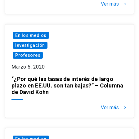
Ver más
keyboard_arrow_right
En los medios
Investigación
Profesores
Marzo 5, 2020
“¿Por qué las tasas de interés de largo
plazo en EE.UU. son tan bajas?” – Columna
de David Kohn
Ver más
keyboard_arrow_right