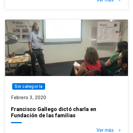
keyboard_arrow_right
Sin categoría
Febrero 3, 2020
Francisco Gallego dictó charla en
Fundación de las familias
Ver más
keyboard_arrow_right