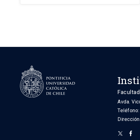
Inst
Facultad
Avda. Vic
Teléfono
Direcció