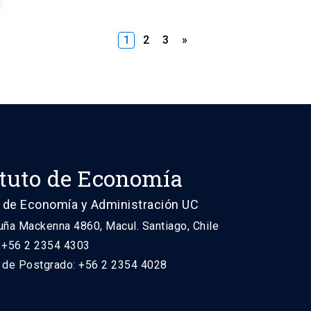
Paginación
1
2
3
»
de
entradas
ituto de Economía
 de Economía y Administración UC
uña Mackenna 4860, Macul. Santiago, Chile
: +56 2 2354 4303
n de Postgrado: +56 2 2354 4028