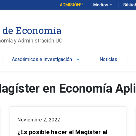
ADMISIÓN
Medios
arrow_drop_down
Biblio
o de Economía
nomía y Administración UC
Académicos e Investigación
Noticias
arrow_drop_down
agíster en Economía Apl
Noviembre 2, 2022
¿Es posible hacer el Magíster al