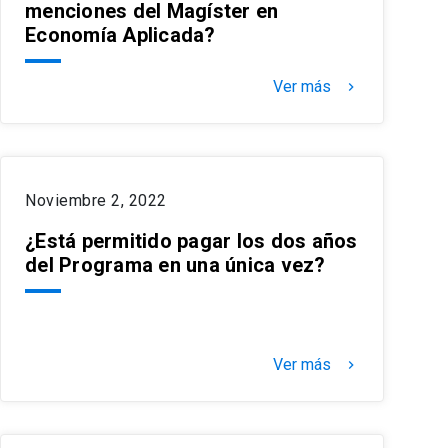
menciones del Magíster en
Economía Aplicada?
Ver más
keyboard_arrow_right
Noviembre 2, 2022
¿Está permitido pagar los dos años
del Programa en una única vez?
Ver más
keyboard_arrow_right