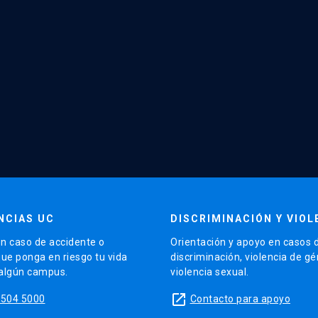
NCIAS UC
DISCRIMINACIÓN Y VIOL
n caso de accidente o
Orientación y apoyo en casos 
que ponga en riesgo tu vida
discriminación, violencia de g
 algún campus.
violencia sexual.
launch
5504 5000
Contacto para apoyo