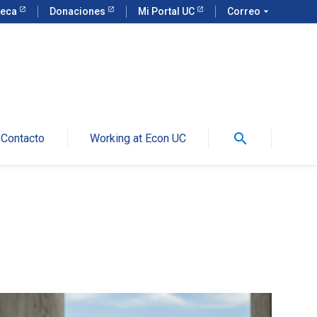
teca
Donaciones
Mi Portal UC
Correo
arrow_drop_down
search
Contacto
Working at Econ UC