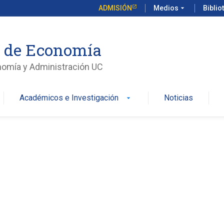
ADMISIÓN
Medios
arrow_drop_down
Biblio
o de Economía
nomía y Administración UC
Académicos e Investigación
Noticias
arrow_drop_down