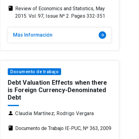
class
Review of Economics and Statistics, May
2015. Vol. 97, Issue Nº 2. Pages 332-351
Más Información
arrow_forward
Documento de trabajo
Debt Valuation Effects when there
is Foreign Currency-Denominated
Debt
person
Claudia Martínez;
Rodrigo Vergara
class
Documento de Trabajo IE-PUC, Nº 363, 2009