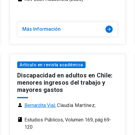
Más Información
arrow_forward
Artículo en revista académica
Discapacidad en adultos en Chile:
menores ingresos del trabajo y
mayores gastos
person
Bernardita Vial
;
Claudia Martínez;
class
Estudios Públicos, Volumen 169, pág 69-
120