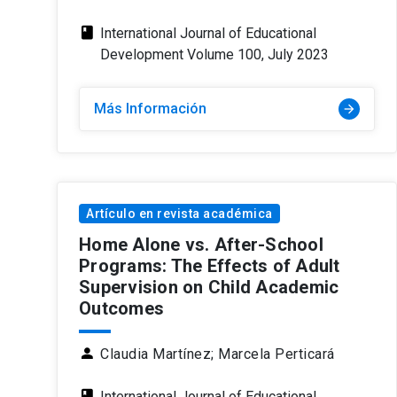
class
International Journal of Educational
Development Volume 100, July 2023
Más Información
arrow_forward
Artículo en revista académica
Home Alone vs. After-School
Programs: The Effects of Adult
Supervision on Child Academic
Outcomes
person
Claudia Martínez;
Marcela Perticará
class
International Journal of Educational