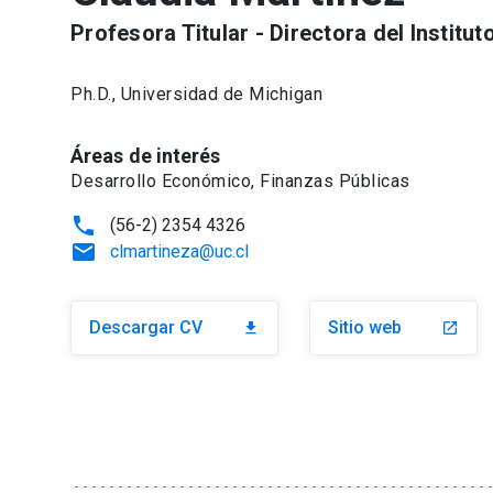
Profesora Titular - Directora del Instit
Ph.D., Universidad de Michigan
Áreas de interés
Desarrollo Económico, Finanzas Públicas
phone
(56-2) 2354 4326
email
clmartineza@uc.cl
Descargar CV
Sitio web
download
launch