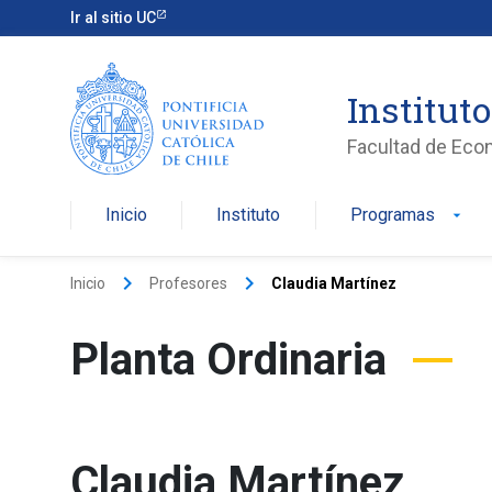
Ir al sitio UC
Institut
Facultad de Eco
Inicio
Instituto
Programas
arrow_drop_down
keyboard_arrow_right
keyboard_arrow_right
Inicio
Profesores
Claudia Martínez
Planta Ordinaria
Claudia Martínez