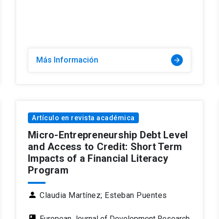
Más Información
arrow_forward
Artículo en revista académica
Micro-Entrepreneurship Debt Level
and Access to Credit: Short Term
Impacts of a Financial Literacy
Program
person
Claudia Martínez;
Esteban Puentes
class
European Journal of Development Research,