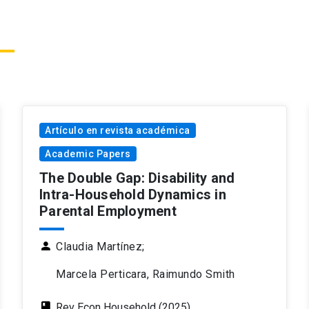
Artículo en revista académica
Academic Papers
The Double Gap: Disability and
Intra-Household Dynamics in
Parental Employment
person
Claudia Martínez;
Marcela Perticara, Raimundo Smith
class
Rev Econ Household (2025)