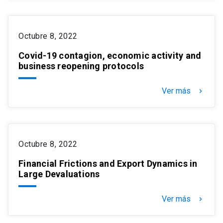
Octubre 8, 2022
Covid-19 contagion, economic activity and
business reopening protocols
Ver más
keyboard_arrow_right
Octubre 8, 2022
Financial Frictions and Export Dynamics in
Large Devaluations
Ver más
keyboard_arrow_right