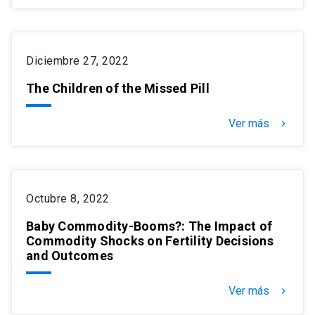
Diciembre 27, 2022
The Children of the Missed Pill
Ver más
keyboard_arrow_right
Octubre 8, 2022
Baby Commodity-Booms?: The Impact of
Commodity Shocks on Fertility Decisions
and Outcomes
Ver más
keyboard_arrow_right