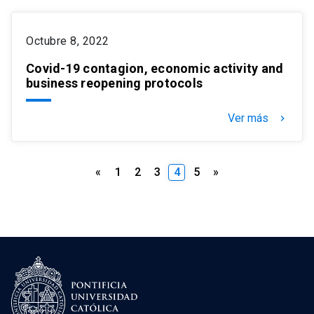
Octubre 8, 2022
Covid-19 contagion, economic activity and
business reopening protocols
Ver más
keyboard_arrow_right
Paginación
«
1
2
3
4
5
»
de
entradas