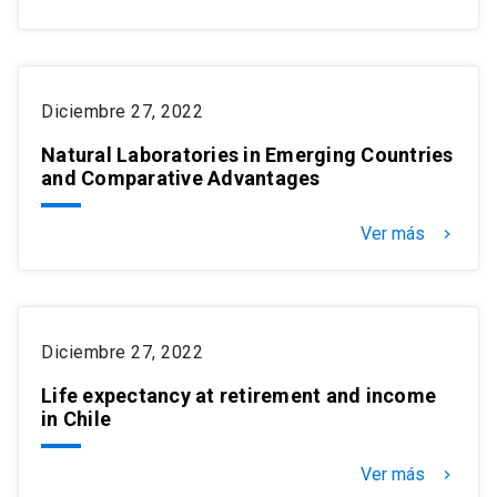
Diciembre 27, 2022
Natural Laboratories in Emerging Countries
and Comparative Advantages
Ver más
keyboard_arrow_right
Diciembre 27, 2022
Life expectancy at retirement and income
in Chile
Ver más
keyboard_arrow_right