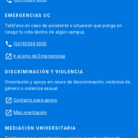
phone
EMERGENCIAS UC
Teléfono en caso de accidente o situación que ponga en
riesgo tu vida dentro de algún campus.
phone
(56)95504 5000
launch
Ir al sitio de Emergencias
DISCRIMINACIÓN Y VIOLENCIA
Orientación y apoyo en casos de discriminación, violencia de
género o violencia sexual.
launch
Contacto para apoyo
launch
Más orientación
MEDIACIÓN UNIVERSITARIA