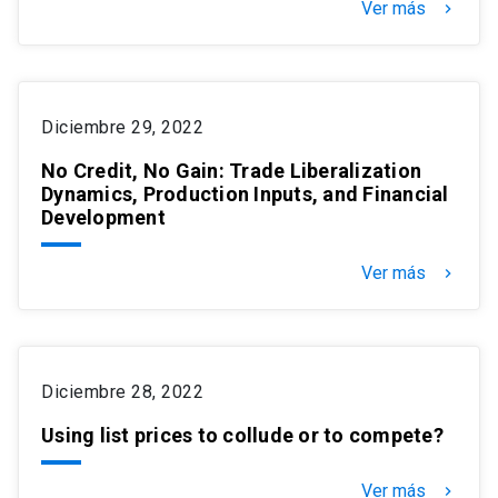
Ver más
keyboard_arrow_right
Diciembre 29, 2022
No Credit, No Gain: Trade Liberalization
Dynamics, Production Inputs, and Financial
Development
Ver más
keyboard_arrow_right
Diciembre 28, 2022
Using list prices to collude or to compete?
Ver más
keyboard_arrow_right