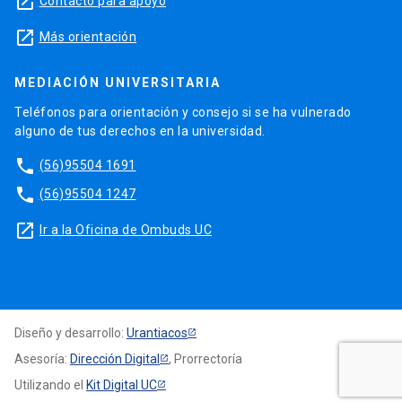
launch
Contacto para apoyo
launch
Más orientación
MEDIACIÓN UNIVERSITARIA
Teléfonos para orientación y consejo si se ha vulnerado
alguno de tus derechos en la universidad.
phone
(56)95504 1691
phone
(56)95504 1247
launch
Ir a la Oficina de Ombuds UC
Diseño y desarrollo:
Urantiacos
Asesoría:
Dirección Digital
, Prorrectoría
Utilizando el
Kit Digital UC