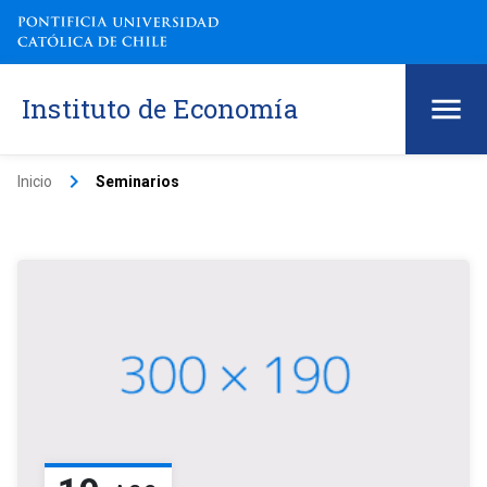
Instituto de Economía
keyboard_arrow_right
Inicio
Seminarios