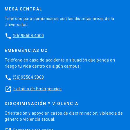
MESA CENTRAL
Teléfono para comunicarse con las distintas áreas de la
Universidad.
phone
(56)95504 4000
EMERGENCIAS UC
Teléfono en caso de accidente o situación que ponga en
riesgo tu vida dentro de algún campus.
phone
(56)95504 5000
launch
Ir al sitio de Emergencias
DISCRIMINACIÓN Y VIOLENCIA
Orientación y apoyo en casos de discriminación, violencia de
género o violencia sexual.