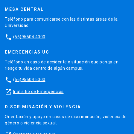
MESA CENTRAL
Teléfono para comunicarse con las distintas áreas de la
Universidad.
phone
(56)95504 4000
EMERGENCIAS UC
Teléfono en caso de accidente o situación que ponga en
riesgo tu vida dentro de algún campus.
phone
(56)95504 5000
launch
Ir al sitio de Emergencias
DISCRIMINACIÓN Y VIOLENCIA
Orientación y apoyo en casos de discriminación, violencia de
género o violencia sexual.