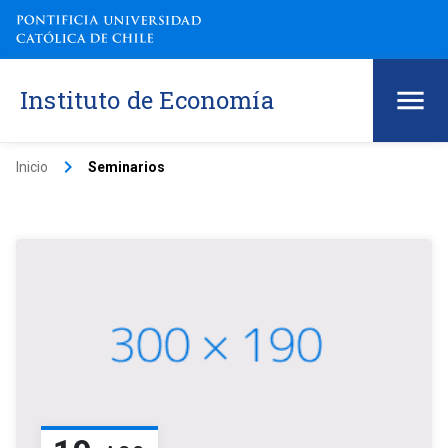
Instituto de Economía
keyboard_arrow_right
Inicio
Seminarios