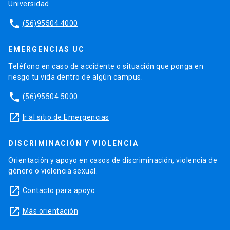
Universidad.
phone
(56)95504 4000
EMERGENCIAS UC
Teléfono en caso de accidente o situación que ponga en
riesgo tu vida dentro de algún campus.
phone
(56)95504 5000
launch
Ir al sitio de Emergencias
DISCRIMINACIÓN Y VIOLENCIA
Orientación y apoyo en casos de discriminación, violencia de
género o violencia sexual.
launch
Contacto para apoyo
launch
Más orientación