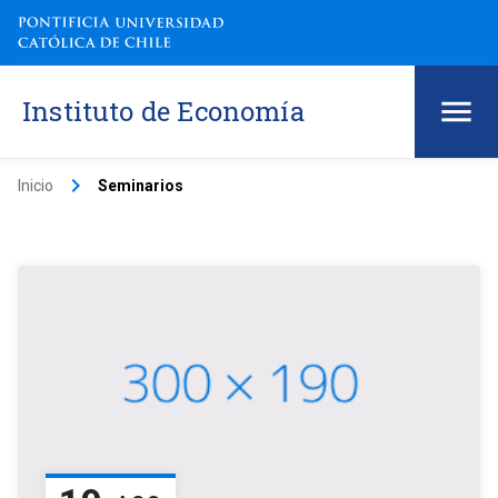
Instituto de Economía
keyboard_arrow_right
Inicio
Seminarios