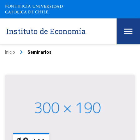
Instituto de Economía
keyboard_arrow_right
Inicio
Seminarios