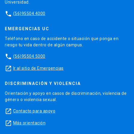
Universidad.
phone
(56)95504 4000
EMERGENCIAS UC
Teléfono en caso de accidente o situación que ponga en
riesgo tu vida dentro de algún campus.
phone
(56)95504 5000
launch
Ir al sitio de Emergencias
DISCRIMINACIÓN Y VIOLENCIA
Orientación y apoyo en casos de discriminación, violencia de
género o violencia sexual.
launch
Contacto para apoyo
launch
Más orientación