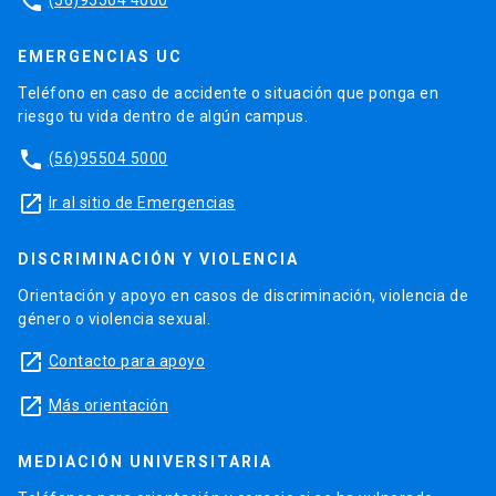
phone
EMERGENCIAS UC
Teléfono en caso de accidente o situación que ponga en
riesgo tu vida dentro de algún campus.
phone
(56)95504 5000
launch
Ir al sitio de Emergencias
DISCRIMINACIÓN Y VIOLENCIA
Orientación y apoyo en casos de discriminación, violencia de
género o violencia sexual.
launch
Contacto para apoyo
launch
Más orientación
MEDIACIÓN UNIVERSITARIA