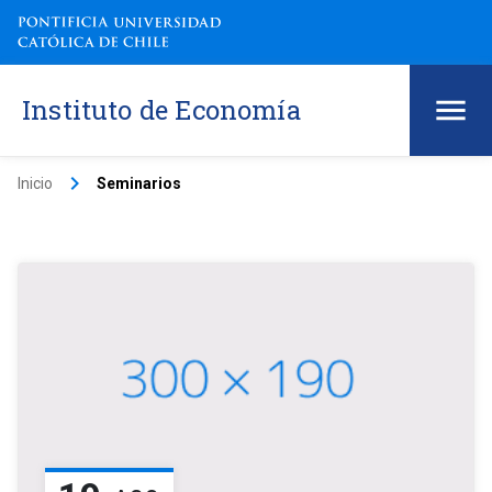
Instituto de Economía
keyboard_arrow_right
Inicio
Seminarios