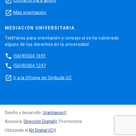
launch
Contacto para apoyo
launch
Más orientación
MEDIACIÓN UNIVERSITARIA
Teléfonos para orientación y consejo si se ha vulnerado
alguno de tus derechos en la universidad.
phone
(56)95504 1691
phone
(56)95504 1247
launch
Ir a la Oficina de Ombuds UC
Diseño y desarrollo:
Urantiacos
Asesoría:
Dirección Digital
, Prorrectoría
Utilizando el
Kit Digital UC