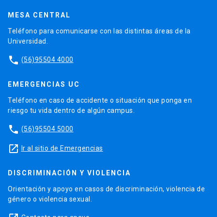
MESA CENTRAL
Teléfono para comunicarse con las distintas áreas de la
Universidad.
phone
(56)95504 4000
EMERGENCIAS UC
Teléfono en caso de accidente o situación que ponga en
riesgo tu vida dentro de algún campus.
phone
(56)95504 5000
launch
Ir al sitio de Emergencias
DISCRIMINACIÓN Y VIOLENCIA
Orientación y apoyo en casos de discriminación, violencia de
género o violencia sexual.