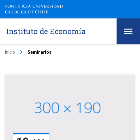
Instituto de Economía
keyboard_arrow_right
Inicio
Seminarios