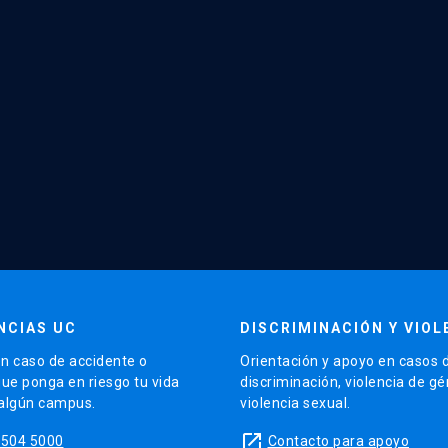
NCIAS UC
DISCRIMINACIÓN Y VIOL
n caso de accidente o
Orientación y apoyo en casos 
que ponga en riesgo tu vida
discriminación, violencia de g
 algún campus.
violencia sexual.
launch
5504 5000
Contacto para apoyo