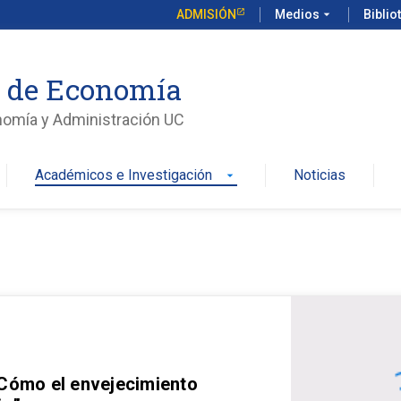
ADMISIÓN
Medios
arrow_drop_down
Biblio
o de Economía
nomía y Administración UC
Académicos e Investigación
Noticias
arrow_drop_down
 Cómo el envejecimiento