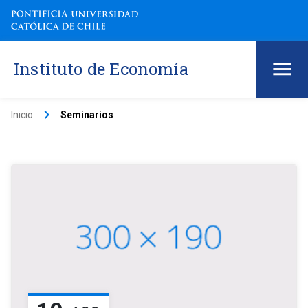
Instituto de Economía
keyboard_arrow_right
Inicio
Seminarios