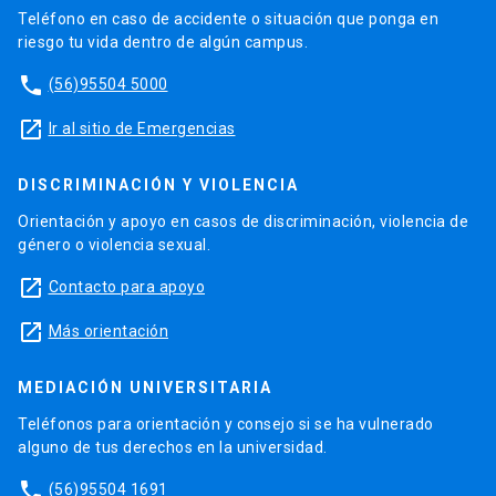
Teléfono en caso de accidente o situación que ponga en
riesgo tu vida dentro de algún campus.
phone
(56)95504 5000
launch
Ir al sitio de Emergencias
DISCRIMINACIÓN Y VIOLENCIA
Orientación y apoyo en casos de discriminación, violencia de
género o violencia sexual.
launch
Contacto para apoyo
launch
Más orientación
MEDIACIÓN UNIVERSITARIA
Teléfonos para orientación y consejo si se ha vulnerado
alguno de tus derechos en la universidad.
phone
(56)95504 1691