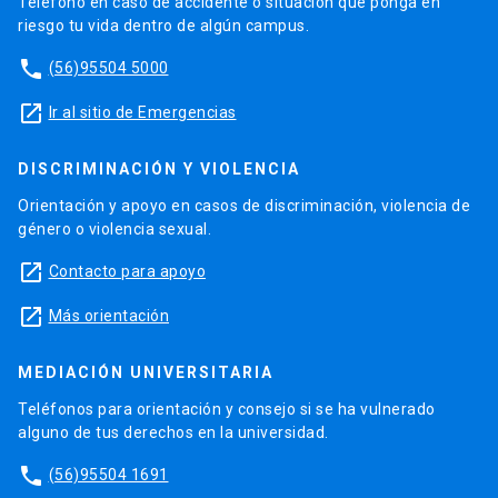
Teléfono en caso de accidente o situación que ponga en
riesgo tu vida dentro de algún campus.
phone
(56)95504 5000
launch
Ir al sitio de Emergencias
DISCRIMINACIÓN Y VIOLENCIA
Orientación y apoyo en casos de discriminación, violencia de
género o violencia sexual.
launch
Contacto para apoyo
launch
Más orientación
MEDIACIÓN UNIVERSITARIA
Teléfonos para orientación y consejo si se ha vulnerado
alguno de tus derechos en la universidad.
phone
(56)95504 1691