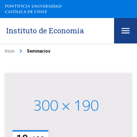
Instituto de Economía
keyboard_arrow_right
Inicio
Seminarios