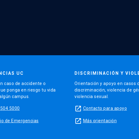
NCIAS UC
DISCRIMINACIÓN Y VIOL
n caso de accidente o
Orientación y apoyo en casos 
que ponga en riesgo tu vida
discriminación, violencia de g
 algún campus.
violencia sexual.
launch
5504 5000
Contacto para apoyo
launch
sitio de Emergencias
Más orientación