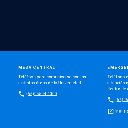
MESA CENTRAL
EMERGE
Teléfono para comunicarse con las
Teléfono e
distintas áreas de la Universidad.
situación 
dentro de
phone
(56)95504 4000
phone
(56)9
launch
Ir al 