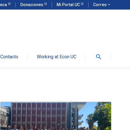
teca
Donaciones
Mi Portal UC
Correo
arrow_drop_down
search
Contacto
Working at Econ UC