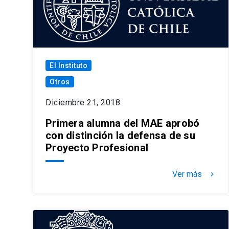
El Instituto
Otros
Diciembre 21, 2018
Primera alumna del MAE aprobó
con distinción la defensa de su
Proyecto Profesional
Ver más
keyboard_arrow_right