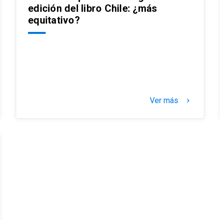
edición del libro Chile: ¿más
equitativo?
Ver más
keyboard_arrow_right