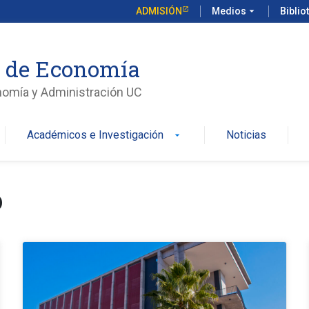
ADMISIÓN
Medios
arrow_drop_down
Biblio
o de Economía
nomía y Administración UC
Académicos e Investigación
Noticias
arrow_drop_down
o