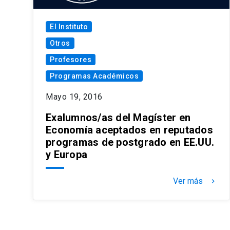
El Instituto
Otros
Profesores
Programas Académicos
Mayo 19, 2016
Exalumnos/as del Magíster en
Economía aceptados en reputados
programas de postgrado en EE.UU.
y Europa
Ver más
keyboard_arrow_right