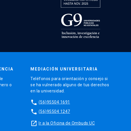
ENCIA
MEDIACIÓN UNIVERSITARIA
de
Teléfonos para orientación y consejo si
énero o
se ha vulnerado alguno de tus derechos
en la universidad.
phone
(56)95504 1691
phone
(56)95504 1247
launch
Ir a la Oficina de Ombuds UC