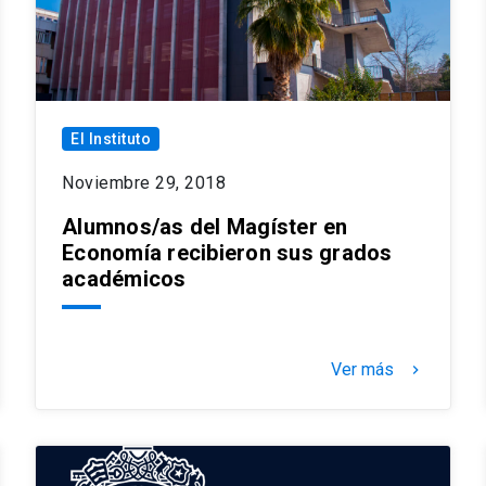
El Instituto
Noviembre 29, 2018
Alumnos/as del Magíster en
Economía recibieron sus grados
académicos
Ver más
keyboard_arrow_right