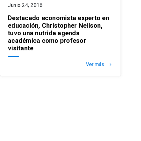
Junio 24, 2016
Destacado economista experto en
educación, Christopher Neilson,
tuvo una nutrida agenda
académica como profesor
visitante
Ver más
keyboard_arrow_right