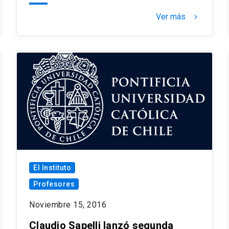
Ver más
keyboard_arrow_right
El Instituto
Profesores
Noviembre 15, 2016
Claudio Sapelli lanzó segunda