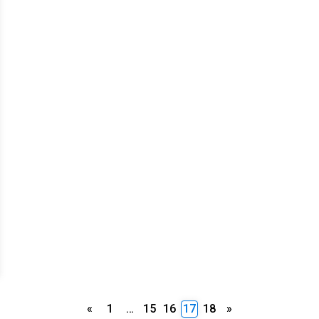
Paginación
«
1
…
15
16
17
18
»