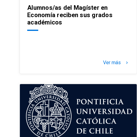
Alumnos/as del Magíster en
Economía reciben sus grados
académicos
Ver más
keyboard_arrow_right