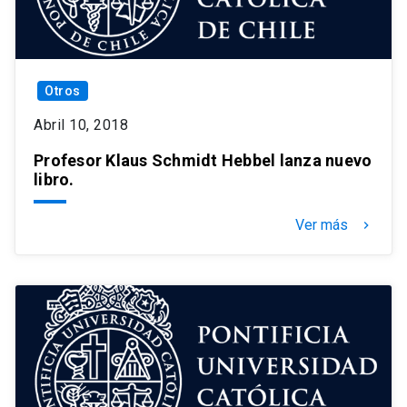
Otros
Abril 10, 2018
Profesor Klaus Schmidt Hebbel lanza nuevo
libro.
Ver más
keyboard_arrow_right