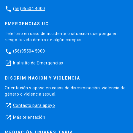
phone
(56)95504 4000
EMERGENCIAS UC
Teléfono en caso de accidente o situación que ponga en
riesgo tu vida dentro de algún campus.
phone
(56)95504 5000
launch
Ir al sitio de Emergencias
DISCRIMINACIÓN Y VIOLENCIA
Orientación y apoyo en casos de discriminación, violencia de
género o violencia sexual.
launch
Contacto para apoyo
launch
Más orientación
MEDIACIÓN UNIVERSITARIA