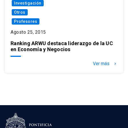
Investigación
Otros
Profesores
Agosto 25, 2015
Ranking ARWU destaca liderazgo de la UC
en Economía y Negocios
Ver más
keyboard_arrow_right