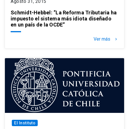
Agosto 31, 2015
Schmidt-Hebbel: “La Reforma Tributaria ha
impuesto el sistema más idiota diseñado
en un país de la OCDE”
Ver más
keyboard_arrow_right
El Instituto