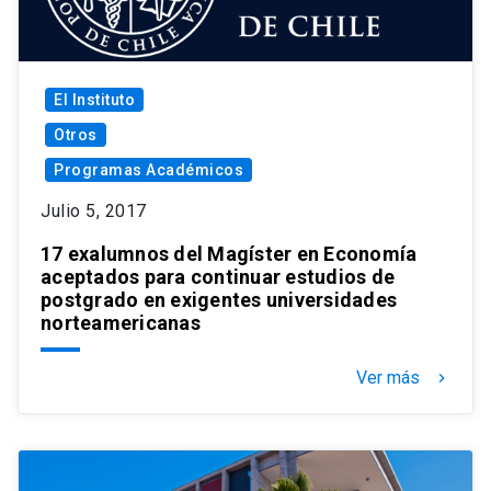
El Instituto
Otros
Programas Académicos
Julio 5, 2017
17 exalumnos del Magíster en Economía
aceptados para continuar estudios de
postgrado en exigentes universidades
norteamericanas
Ver más
keyboard_arrow_right