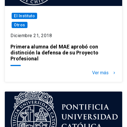
El Instituto
Otros
Diciembre 21, 2018
Primera alumna del MAE aprobó con
distinción la defensa de su Proyecto
Profesional
Ver más
keyboard_arrow_right