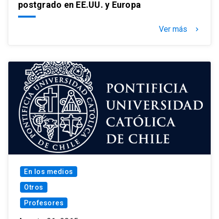
postgrado en EE.UU. y Europa
Ver más
keyboard_arrow_right
En los medios
Otros
Profesores