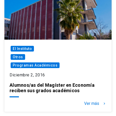
El Instituto
Otros
Programas Académicos
Diciembre 2, 2016
Alumnos/as del Magíster en Economía
reciben sus grados académicos
Ver más
keyboard_arrow_right