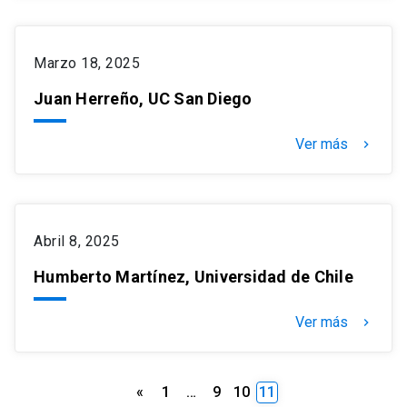
Marzo 18, 2025
Juan Herreño, UC San Diego
Ver más
keyboard_arrow_right
Abril 8, 2025
Humberto Martínez, Universidad de Chile
Ver más
keyboard_arrow_right
Paginación
«
1
…
9
10
11