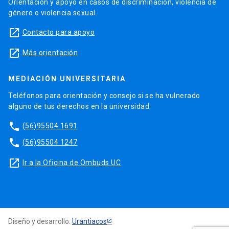
Orientación y apoyo en casos de discriminación, violencia de
género o violencia sexual.
launch
Contacto para apoyo
launch
Más orientación
MEDIACIÓN UNIVERSITARIA
Teléfonos para orientación y consejo si se ha vulnerado
alguno de tus derechos en la universidad.
phone
(56)95504 1691
phone
(56)95504 1247
launch
Ir a la Oficina de Ombuds UC
Diseño y desarrollo:
Urantiacos