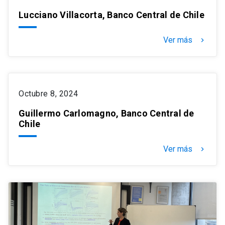
Lucciano Villacorta, Banco Central de Chile
Ver más
keyboard_arrow_right
Octubre 8, 2024
Guillermo Carlomagno, Banco Central de
Chile
Ver más
keyboard_arrow_right