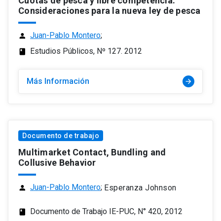
Cuotas de pesca y libre competencia:
Consideraciones para la nueva ley de pesca
Juan-Pablo Montero
;
person
Estudios Públicos, Nº 127. 2012
class
Más Información
arrow_forward
Documento de trabajo
Multimarket Contact, Bundling and
Collusive Behavior
Juan-Pablo Montero
;
Esperanza Johnson
person
Documento de Trabajo IE-PUC, N° 420, 2012
class