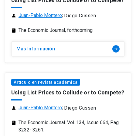
Using List Prices to Collude or to Compete?
Juan-Pablo Montero
;
Diego Cussen
person
The Economic Journal, forthcoming
class
Más Información
arrow_forward
Artículo en revista académica
Using List Prices to Collude or to Compete?
Juan-Pablo Montero
;
Diego Cussen
person
The Economic Journal. Vol. 134, Issue 664, Pag.
class
3232- 3261.