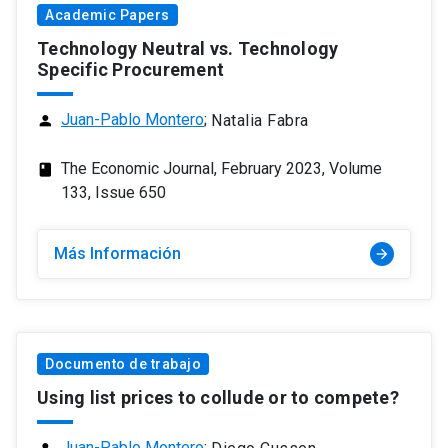
Academic Papers
Technology Neutral vs. Technology
Specific Procurement
Juan-Pablo Montero
;
Natalia Fabra
person
The Economic Journal, February 2023, Volume
class
133, Issue 650
Más Información
arrow_forward
Documento de trabajo
Using list prices to collude or to compete?
Juan-Pablo Montero
;