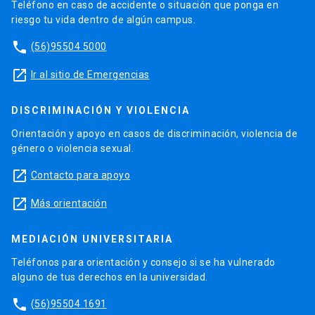
Teléfono en caso de accidente o situación que ponga en
riesgo tu vida dentro de algún campus.
phone
(56)95504 5000
launch
Ir al sitio de Emergencias
DISCRIMINACIÓN Y VIOLENCIA
Orientación y apoyo en casos de discriminación, violencia de
género o violencia sexual.
launch
Contacto para apoyo
launch
Más orientación
MEDIACIÓN UNIVERSITARIA
Teléfonos para orientación y consejo si se ha vulnerado
alguno de tus derechos en la universidad.
phone
(56)95504 1691