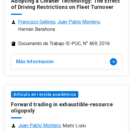
Adopting a Cleaner Technology: The Effect
of Driving Restrictions on Fleet Turnover
Francisco Gallego
;
Juan-Pablo Montero
;
person
Hernán Barahona
Documento de Trabajo IE-PUC, N° 469, 2016
class
Más Información
arrow_forward
Artículo en revista académica
Forward trading in exhaustible-resource
oligopoly
Juan-Pablo Montero
;
Matti Liski
person