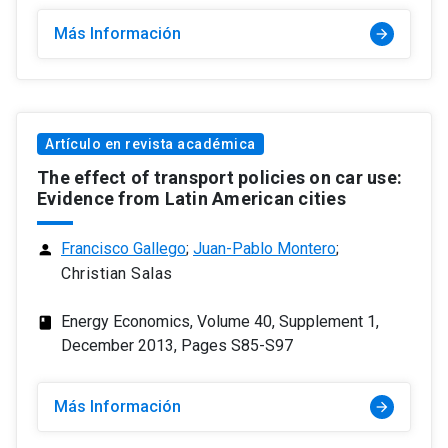
Más Información
arrow_forward
Artículo en revista académica
The effect of transport policies on car use:
Evidence from Latin American cities
Francisco Gallego
;
Juan-Pablo Montero
;
person
Christian Salas
Energy Economics, Volume 40, Supplement 1,
class
December 2013, Pages S85-S97
Más Información
arrow_forward