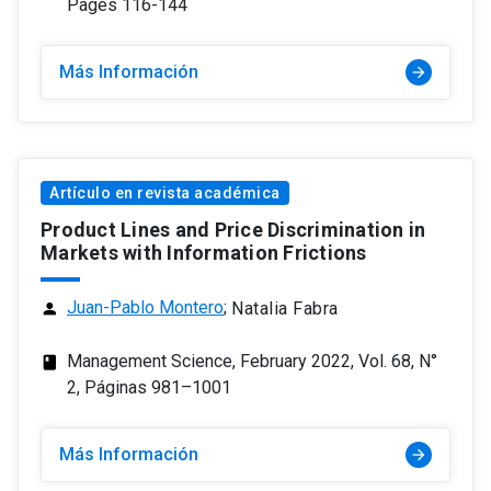
Pages 116-144
Más Información
arrow_forward
Artículo en revista académica
Product Lines and Price Discrimination in
Markets with Information Frictions
Juan-Pablo Montero
;
Natalia Fabra
person
Management Science, February 2022, Vol. 68, N°
class
2, Páginas 981–1001
Más Información
arrow_forward