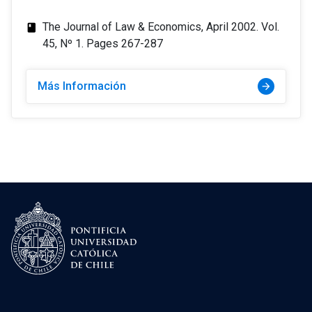
The Journal of Law & Economics, April 2002. Vol.
class
45, Nº 1. Pages 267-287
Más Información
arrow_forward