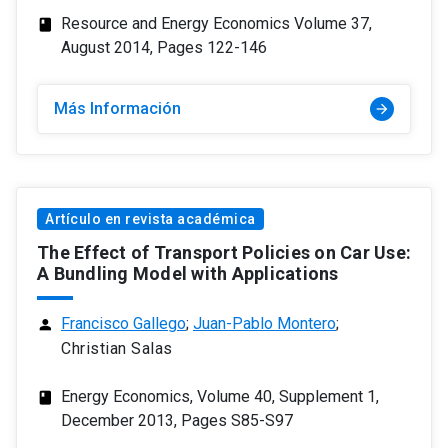
Resource and Energy Economics Volume 37,
class
August 2014, Pages 122-146
Más Información
arrow_forward
Artículo en revista académica
The Effect of Transport Policies on Car Use:
A Bundling Model with Applications
Francisco Gallego
;
Juan-Pablo Montero
;
person
Christian Salas
Energy Economics, Volume 40, Supplement 1,
class
December 2013, Pages S85-S97