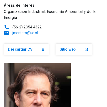
Áreas de interés
Organización Industrial, Economía Ambiental y de la
Energía
phone
(56-2) 2354 4322
email
jmontero@uc.cl
Descargar CV
Sitio web
download
launch