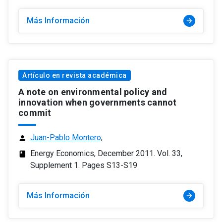
Más Información
arrow_forward
Artículo en revista académica
A note on environmental policy and
innovation when governments cannot
commit
Juan-Pablo Montero
;
person
Energy Economics, December 2011. Vol. 33,
class
Supplement 1. Pages S13-S19
Más Información
arrow_forward