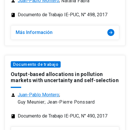
Juan-Pablo Montero
;
Natalia Fabra
person
Documento de Trabajo IE-PUC, N° 498, 2017
class
Más Información
arrow_forward
Documento de trabajo
Output-based allocations in pollution
markets with uncertainty and self-selection
Juan-Pablo Montero
;
person
Guy Meunier; Jean-Pierre Ponssard
Documento de Trabajo IE-PUC, N° 490, 2017
class