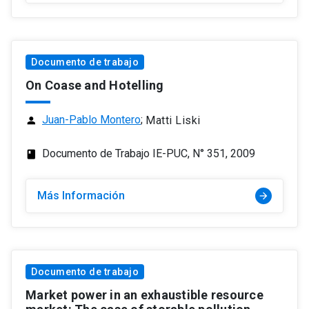
Documento de trabajo
On Coase and Hotelling
Juan-Pablo Montero
;
Matti Liski
person
Documento de Trabajo IE-PUC, N° 351, 2009
class
Más Información
arrow_forward
Documento de trabajo
Market power in an exhaustible resource