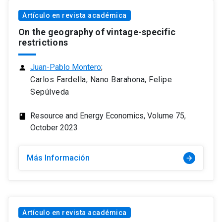
Artículo en revista académica
On the geography of vintage-specific
restrictions
Juan-Pablo Montero
;
person
Carlos Fardella, Nano Barahona, Felipe
Sepúlveda
Resource and Energy Economics, Volume 75,
class
October 2023
Más Información
arrow_forward
Artículo en revista académica