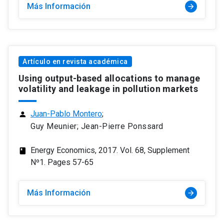
Más Información
arrow_forward
Artículo en revista académica
Using output-based allocations to manage
volatility and leakage in pollution markets
Juan-Pablo Montero
;
person
Guy Meunier; Jean-Pierre Ponssard
Energy Economics, 2017. Vol. 68, Supplement
class
Nº1. Pages 57-65
Más Información
arrow_forward