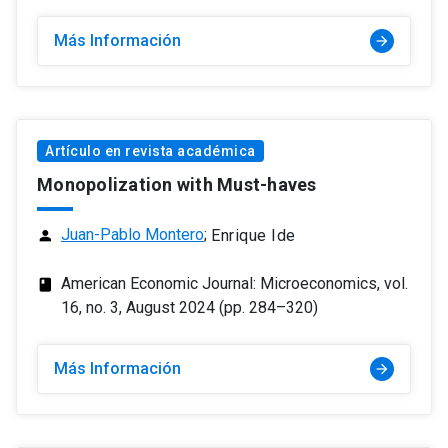
Más Información
arrow_forward
Artículo en revista académica
Monopolization with Must-haves
Juan-Pablo Montero
;
Enrique Ide
person
American Economic Journal: Microeconomics, vol.
class
16, no. 3, August 2024 (pp. 284–320)
Más Información
arrow_forward