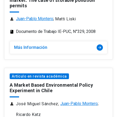
market: The case of storable pollution
permits
Juan-Pablo Montero
;
Matti Liski
person
Documento de Trabajo IE-PUC, N°329, 2008
class
Más Información
arrow_forward
Artículo en revista académica
A Market Based Environmental Policy
Experiment in Chile
Juan-Pablo Montero
;
José Miguel Sánchez;
person
Ricardo Katz