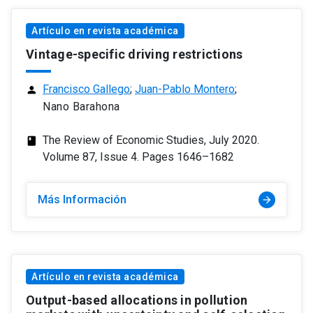
Artículo en revista académica
Vintage-specific driving restrictions
Francisco Gallego
;
Juan-Pablo Montero
;
person
Nano Barahona
The Review of Economic Studies, July 2020.
class
Volume 87, Issue 4. Pages 1646–1682
Más Información
arrow_forward
Artículo en revista académica
Output-based allocations in pollution