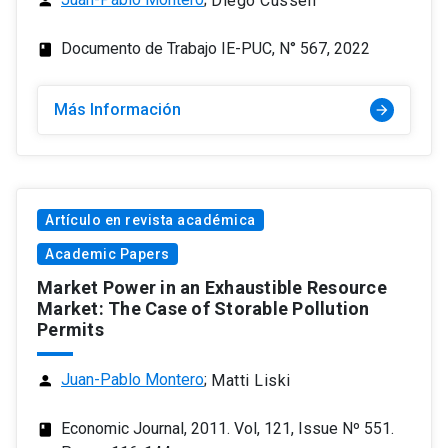
Diego Cussen
person
Documento de Trabajo IE-PUC, N° 567, 2022
class
Más Información
arrow_forward
Artículo en revista académica
Academic Papers
Market Power in an Exhaustible Resource
Market: The Case of Storable Pollution
Permits
Juan-Pablo Montero
;
Matti Liski
person
Economic Journal, 2011. Vol, 121, Issue Nº 551.
class