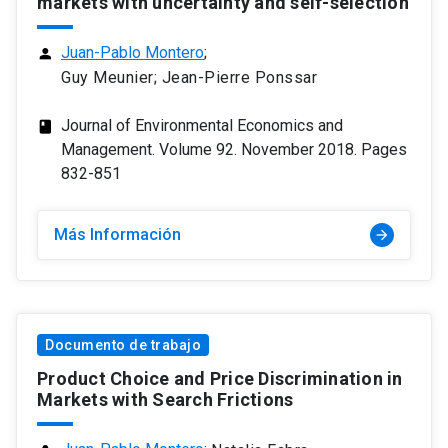
markets with uncertainty and self-selection
Juan-Pablo Montero
;
person
Guy Meunier; Jean-Pierre Ponssar
Journal of Environmental Economics and
class
Management. Volume 92. November 2018. Pages
832-851
Más Información
arrow_forward
Documento de trabajo
Product Choice and Price Discrimination in
Markets with Search Frictions