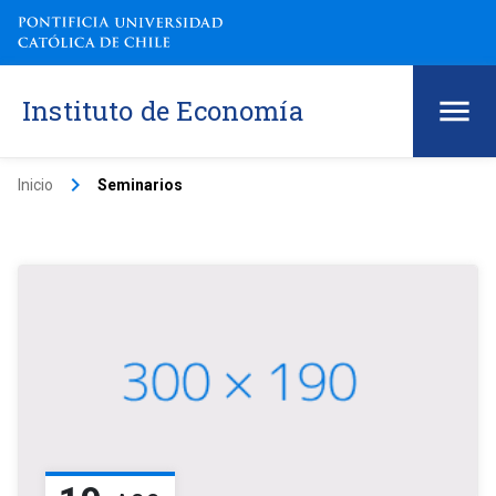
Instituto de Economía
keyboard_arrow_right
Inicio
Seminarios