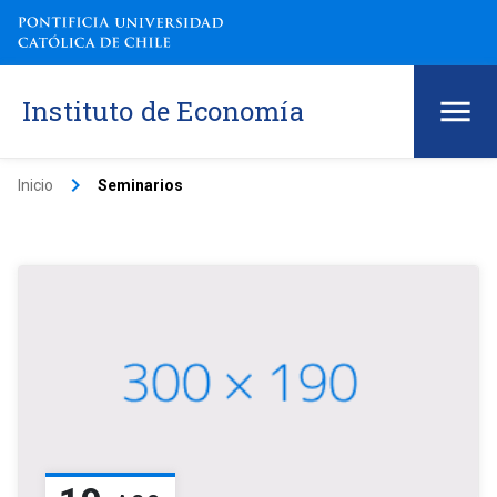
Instituto de Economía
keyboard_arrow_right
Inicio
Seminarios