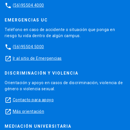
phone
(56)95504 4000
EMERGENCIAS UC
Teléfono en caso de accidente o situación que ponga en
riesgo tu vida dentro de algún campus.
phone
(56)95504 5000
launch
Ir al sitio de Emergencias
DISCRIMINACIÓN Y VIOLENCIA
Orientación y apoyo en casos de discriminación, violencia de
género o violencia sexual.
launch
Contacto para apoyo
launch
Más orientación
MEDIACIÓN UNIVERSITARIA