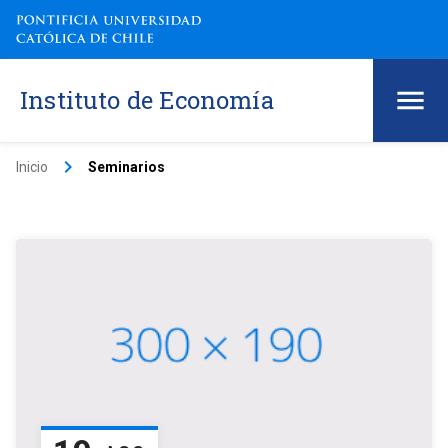
Instituto de Economía
keyboard_arrow_right
Inicio
Seminarios