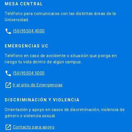
MESA CENTRAL
Teléfono para comunicarse con las distintas áreas de la
Universidad.
phone
(56)95504 4000
EMERGENCIAS UC
Teléfono en caso de accidente o situación que ponga en
riesgo tu vida dentro de algún campus.
phone
(56)95504 5000
launch
Ir al sitio de Emergencias
DISCRIMINACIÓN Y VIOLENCIA
Orientación y apoyo en casos de discriminación, violencia de
género o violencia sexual.
launch
Contacto para apoyo