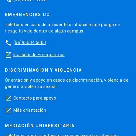
EMERGENCIAS UC
Teléfono en caso de accidente o situación que ponga en
riesgo tu vida dentro de algún campus.
phone
(56)95504 5000
launch
Ir al sitio de Emergencias
DISCRIMINACIÓN Y VIOLENCIA
Orientación y apoyo en casos de discriminación, violencia de
género o violencia sexual.
launch
Contacto para apoyo
launch
Más orientación
MEDIACIÓN UNIVERSITARIA
Teléfonos para orientación y consejo si se ha vulnerado