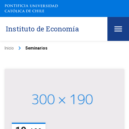
Instituto de Economía
keyboard_arrow_right
Inicio
Seminarios