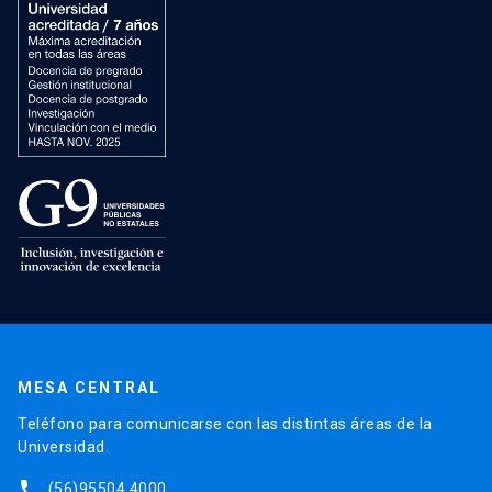
MESA CENTRAL
Teléfono para comunicarse con las distintas áreas de la
Universidad.
phone
(56)95504 4000