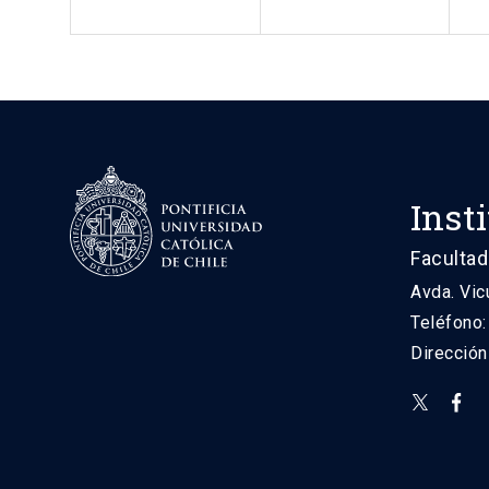
Inst
Facultad
Avda. Vic
Teléfono
Direcció