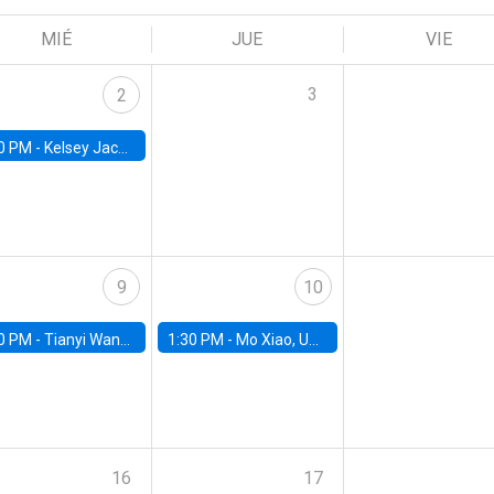
MIÉ
JUE
VIE
3
2
0 PM -
Kelsey Jack, UC Berkeley
9
10
0 PM -
Tianyi Wang, University of Toronto
1:30 PM -
Mo Xiao, University of Arizona
16
17