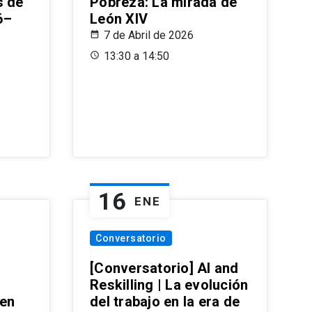
s de
Pobreza: La mirada de
6–
León XIV
7 de Abril de 2026
13:30 a 14:50
16
ENE
Conversatorio
[Conversatorio] AI and
Reskilling | La evolución
 en
del trabajo en la era de