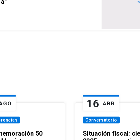
ia”
16
AGO
ABR
erencias
Conversatorio
emoración 50
Situación fiscal: ci