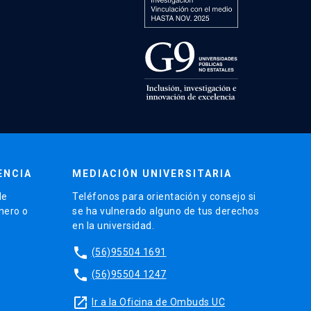
ENCIA
MEDIACIÓN UNIVERSITARIA
de
Teléfonos para orientación y consejo si
énero o
se ha vulnerado alguno de tus derechos
en la universidad.
phone
(56)95504 1691
phone
(56)95504 1247
launch
Ir a la Oficina de Ombuds UC