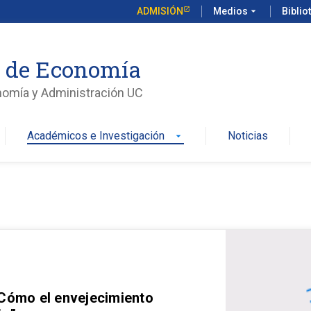
ADMISIÓN
Medios
arrow_drop_down
Biblio
o de Economía
nomía y Administración UC
Académicos e Investigación
Noticias
arrow_drop_down
 Cómo el envejecimiento