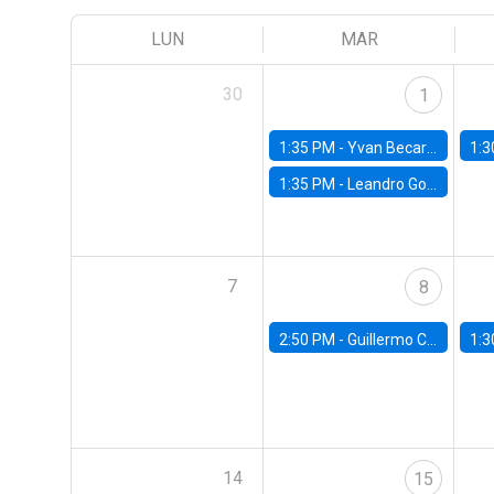
LUN
MAR
30
1
1:35 PM -
Yvan Becard, PUC Río
1:3
1:35 PM -
Leandro Gorno, FGV EPGE Brazilian School of Economics and Finance
7
8
2:50 PM -
Guillermo Carlomagno, Banco Central de Chile
1:3
14
15