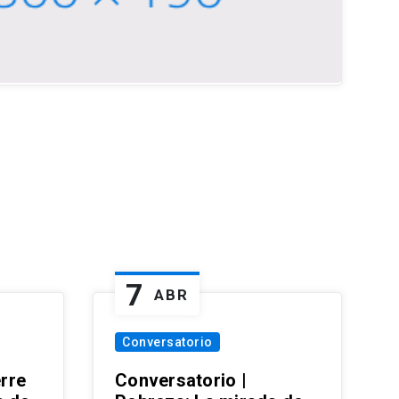
7
ABR
Conversatorio
erre
Conversatorio |