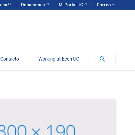
teca
Donaciones
Mi Portal UC
Correo
arrow_drop_down
search
Contacto
Working at Econ UC