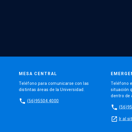
MESA CENTRAL
EMERGE
Teléfono para comunicarse con las
Teléfono e
distintas áreas de la Universidad.
situación 
dentro de
phone
(56)95504 4000
phone
(56)9
launch
Ir al 