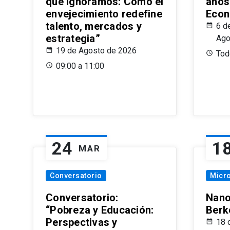
que Ignoramos: Cómo el
años
envejecimiento redefine
Econ
talento, mercados y
6 d
estrategia”
Ago
19 de Agosto de 2026
Todo
09:00 a 11:00
24
1
MAR
Conversatorio
Micr
Conversatorio:
Nano
“Pobreza y Educación:
Berk
Perspectivas y
18 