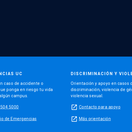
NCIAS UC
DISCRIMINACIÓN Y VIOL
n caso de accidente o
Orientación y apoyo en casos 
que ponga en riesgo tu vida
discriminación, violencia de g
 algún campus.
violencia sexual.
launch
5504 5000
Contacto para apoyo
launch
sitio de Emergencias
Más orientación