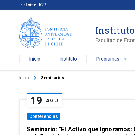
Ir al sitio UC
Institut
Facultad de Eco
Inicio
Instituto
Programas
arrow_drop_down
keyboard_arrow_right
Inicio
Seminarios
19
AGO
Conferencias
Seminario: “El Activo que Ignoramos: