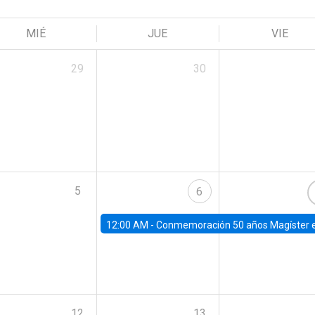
MIÉ
JUE
VIE
29
30
5
6
12:00 AM -
Conmemoración 50 años Magíster 
12
13