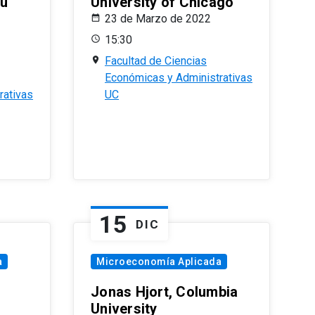
eu
University of Chicago
23 de Marzo de 2022
15:30
Facultad de Ciencias
Económicas y Administrativas
rativas
UC
15
DIC
a
Microeconomía Aplicada
Jonas Hjort, Columbia
University