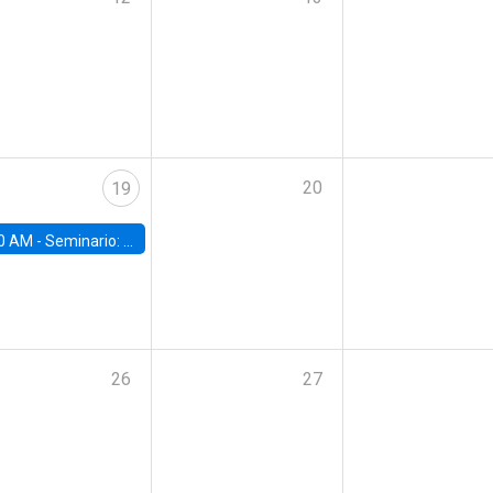
20
19
0 AM -
Seminario: "El Activo que Ignoramos: Cómo el envejecimiento redefine talento, mercados y estrategia"
26
27