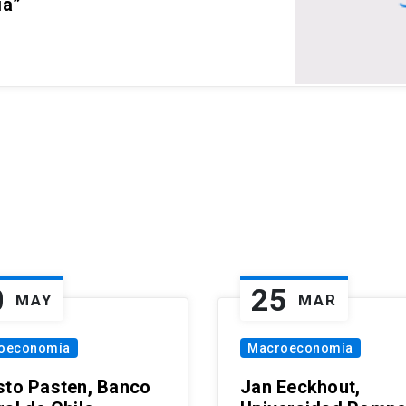
ia”
0
25
MAY
MAR
oeconomía
Macroeconomía
sto Pasten, Banco
Jan Eeckhout,