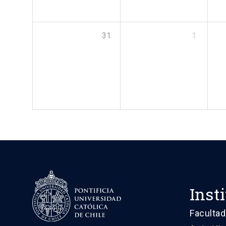
31
1
Inst
Facultad