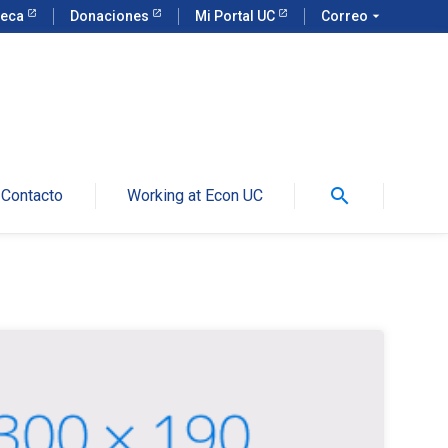
teca
Donaciones
Mi Portal UC
Correo
arrow_drop_down
search
Contacto
Working at Econ UC