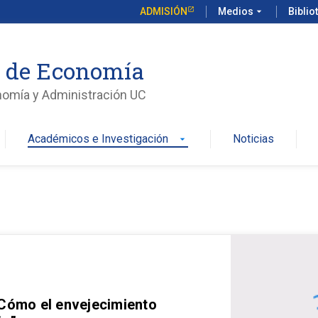
ADMISIÓN
Medios
arrow_drop_down
Biblio
o de Economía
nomía y Administración UC
Académicos e Investigación
Noticias
arrow_drop_down
 Cómo el envejecimiento