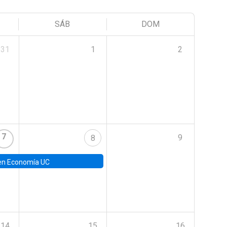
SÁB
DOM
31
1
2
7
9
8
en Economía UC
14
15
16