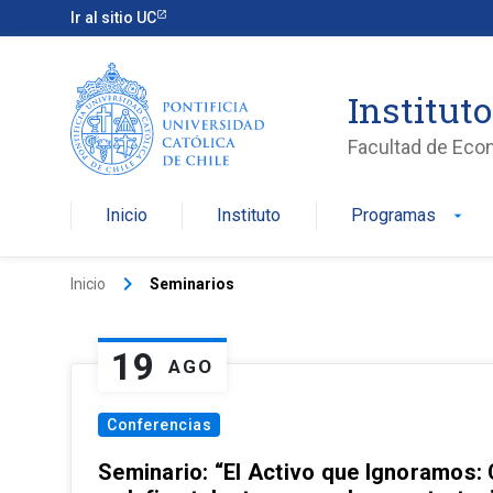
Ir al sitio UC
Institut
Facultad de Eco
Inicio
Instituto
Programas
arrow_drop_down
keyboard_arrow_right
Inicio
Seminarios
19
AGO
Conferencias
Seminario: “El Activo que Ignoramos: