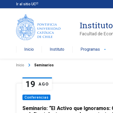
Ir al sitio UC
Institut
Facultad de Eco
Inicio
Instituto
Programas
arrow_drop_down
keyboard_arrow_right
Inicio
Seminarios
19
AGO
Conferencias
Seminario: “El Activo que Ignoramos: