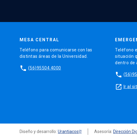
MESA CENTRAL
EMERGE
Teléfono para comunicarse con las
Teléfono e
distintas áreas de la Universidad.
situación 
dentro de
phone
(56)95504 4000
phone
(56)9
launch
Ir al 
Diseño y desarrollo:
Urantiacos
Asesoría:
Dirección Dig