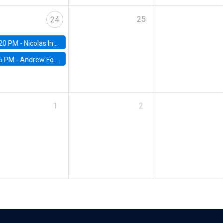
25
24
20 PM -
Nicolas Inostroza, Rotman School of Management, University of Toronto
5 PM -
Andrew Foster, Brown University
1
2