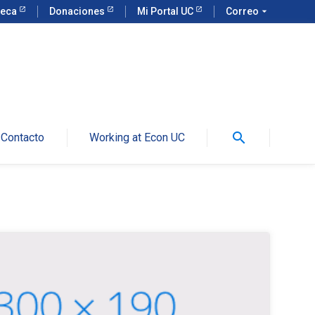
teca
Donaciones
Mi Portal UC
Correo
arrow_drop_down
search
Contacto
Working at Econ UC