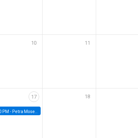
10
11
18
17
0 PM -
Petra Moser, NYU Stern