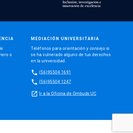
ENCIA
MEDIACIÓN UNIVERSITARIA
de
Teléfonos para orientación y consejo si
énero o
se ha vulnerado alguno de tus derechos
en la universidad.
phone
(56)95504 1691
phone
(56)95504 1247
launch
Ir a la Oficina de Ombuds UC