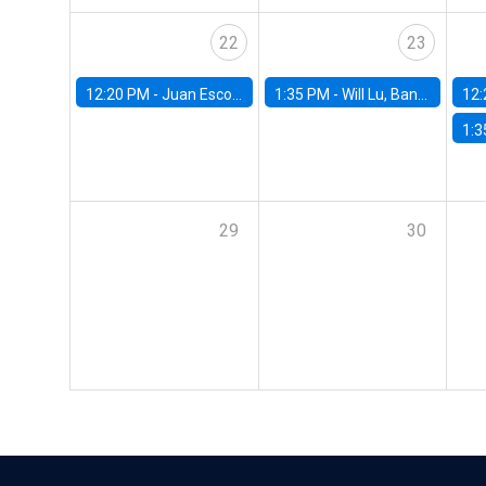
22
23
12:20 PM -
Juan Escobar, Universidad de Chile
1:35 PM -
Will Lu, Banco Central de Chile
12:
1:3
29
30