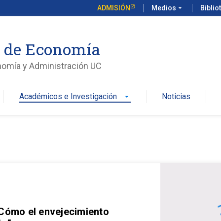
ADMISIÓN
Medios
arrow_drop_down
Biblio
o de Economía
nomía y Administración UC
Académicos e Investigación
Noticias
arrow_drop_down
 Cómo el envejecimiento