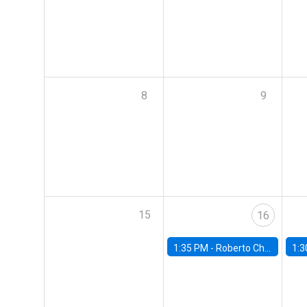
8
9
15
16
1:35 PM -
Roberto Chang, Rutgers University
1:3