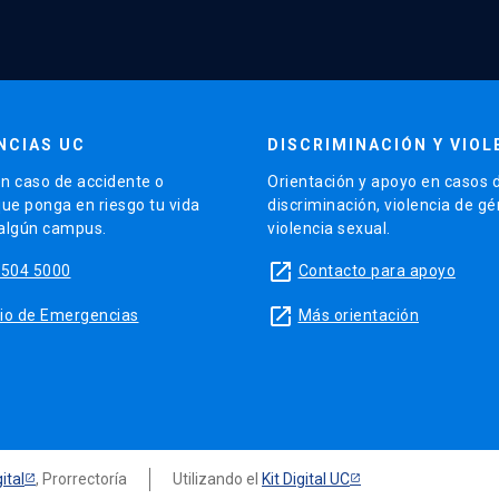
NCIAS UC
DISCRIMINACIÓN Y VIOL
n caso de accidente o
Orientación y apoyo en casos 
que ponga en riesgo tu vida
discriminación, violencia de g
 algún campus.
violencia sexual.
launch
5504 5000
Contacto para apoyo
launch
sitio de Emergencias
Más orientación
ital
, Prorrectoría
Utilizando el
Kit Digital UC