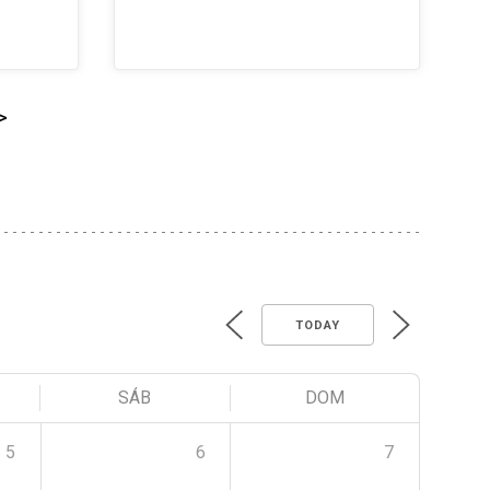
>
TODAY
SÁB
DOM
5
6
7