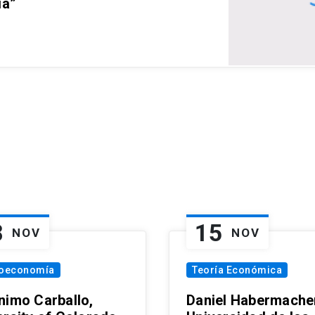
ia”
8
15
NOV
NOV
oeconomía
Teoría Económica
nimo Carballo,
Daniel Habermacher