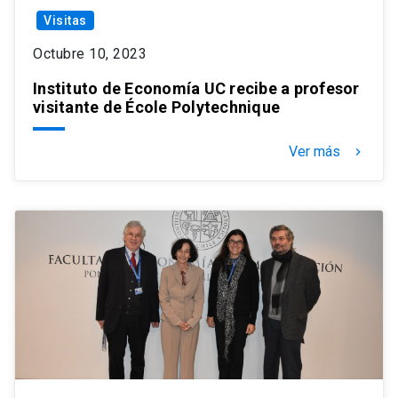
Visitas
Octubre 10, 2023
Instituto de Economía UC recibe a profesor
visitante de École Polytechnique
Ver más
keyboard_arrow_right