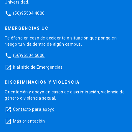
Universidad.
phone
(56)95504 4000
EMERGENCIAS UC
Teléfono en caso de accidente o situación que ponga en
riesgo tu vida dentro de algún campus.
phone
(56)95504 5000
launch
Ir al sitio de Emergencias
DISCRIMINACIÓN Y VIOLENCIA
Orientación y apoyo en casos de discriminación, violencia de
género o violencia sexual.
launch
Contacto para apoyo
launch
Más orientación