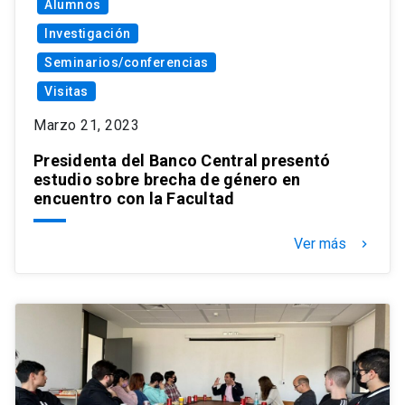
Alumnos
Investigación
Seminarios/conferencias
Visitas
Marzo 21, 2023
Presidenta del Banco Central presentó
estudio sobre brecha de género en
encuentro con la Facultad
Ver más
keyboard_arrow_right