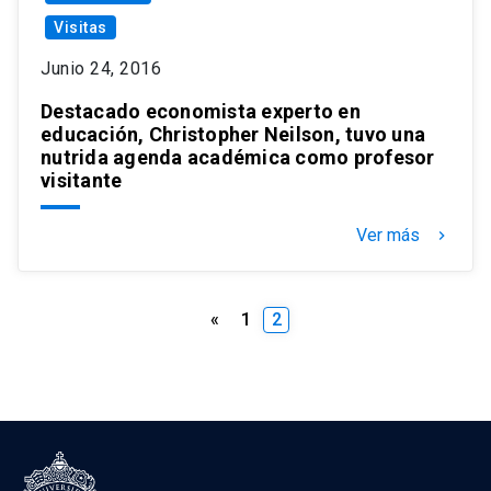
Visitas
Junio 24, 2016
Destacado economista experto en
educación, Christopher Neilson, tuvo una
nutrida agenda académica como profesor
visitante
Ver más
keyboard_arrow_right
Paginación
«
1
2
de
entradas