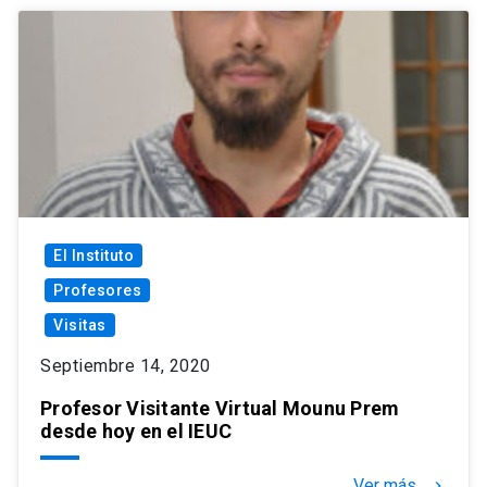
El Instituto
Profesores
Visitas
Septiembre 14, 2020
Profesor Visitante Virtual Mounu Prem
desde hoy en el IEUC
Ver más
keyboard_arrow_right