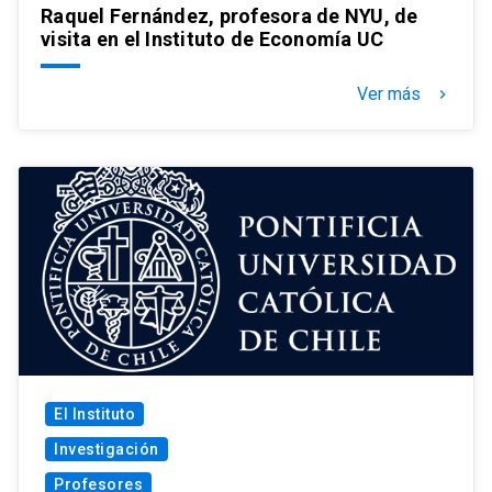
Raquel Fernández, profesora de NYU, de
visita en el Instituto de Economía UC
Ver más
keyboard_arrow_right
El Instituto
Investigación
Profesores