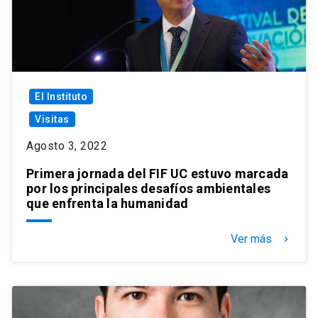
El Instituto
Visitas
Agosto 3, 2022
Primera jornada del FIF UC estuvo marcada
por los principales desafíos ambientales
que enfrenta la humanidad
Ver más
keyboard_arrow_right