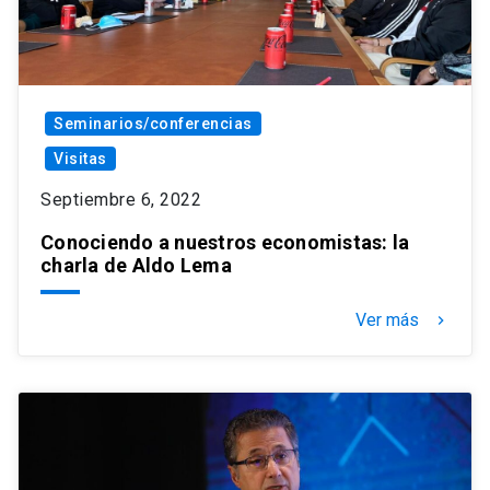
Seminarios/conferencias
Visitas
Septiembre 6, 2022
Conociendo a nuestros economistas: la
charla de Aldo Lema
Ver más
keyboard_arrow_right